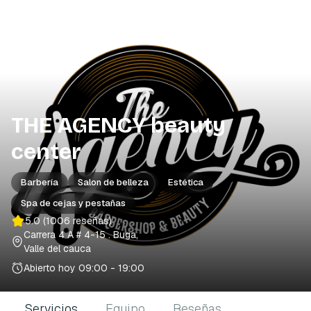
THE AGENCY beauty
center
Barbería
Salon de belleza
Estética
Spa de cejas y pestañas
5.0
(1006 reseñas)
Carrera 4 A # 4-15
. Buga,
Valle del cauca
Abierto hoy
09:00 - 19:00
Servicios
Equipo
Reseñas