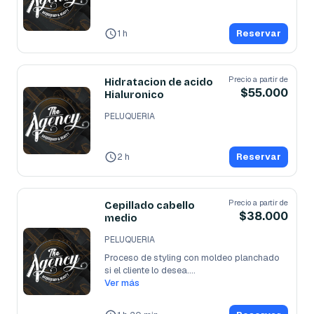
1 h
Reservar
Precio a partir de
Hidratacion de acido
$55.000
Hialuronico
PELUQUERIA
2 h
Reservar
Precio a partir de
Cepillado cabello
$38.000
medio
PELUQUERIA
Proceso de styling con moldeo planchado 
si el cliente lo desea.

Este servicio
Ver más
...