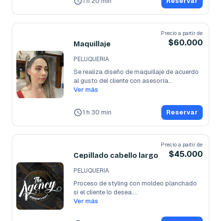
1 h 20 min
Reservar
Precio a partir de
$60.000
Maquillaje
PELUQUERIA
Se realiza diseño de maquillaje de acuerdo 
al gusto del cliente con asesoría
...
Ver más
1 h 30 min
Reservar
Precio a partir de
$45.000
Cepillado cabello largo
PELUQUERIA
Proceso de styling con moldeo planchado 
si el cliente lo desea.

Este servicio
Ver más
...