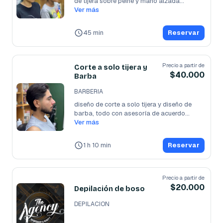
de tijera sobre peine y mano alzada
...
Ver más
45 min
Reservar
Precio a partir de
Corte a solo tijera y
$40.000
Barba
BARBERIA
diseño de corte a solo tijera y diseño de 
barba, todo con asesoría de acuerdo
...
Ver más
1 h 10 min
Reservar
Precio a partir de
$20.000
Depilación de boso
DEPILACION