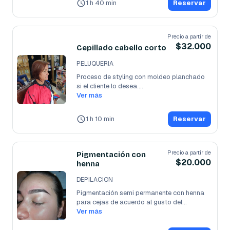
1 h 40 min
Reservar
Precio a partir de
$32.000
Cepillado cabello corto
PELUQUERIA
Proceso de styling con moldeo planchado 
si el cliente lo desea.

Este servicio
Ver más
...
1 h 10 min
Reservar
Precio a partir de
Pigmentación con
$20.000
henna
DEPILACION
Pigmentación semi permanente con henna 
para cejas de acuerdo al gusto del
...
Ver más