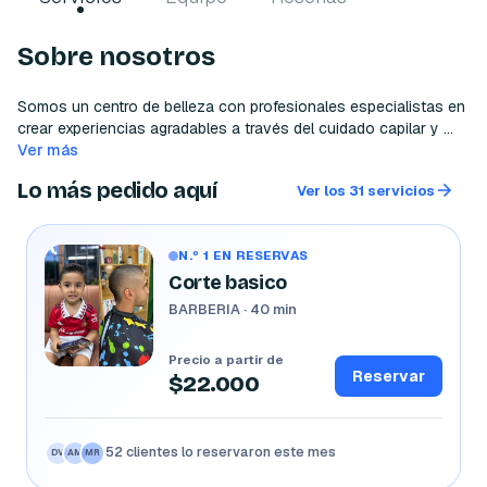
Sobre nosotros
Somos un centro de belleza con profesionales especialistas en 
crear experiencias agradables a través del cuidado capilar y 
facial
Ver más
Lo más pedido aquí
Ver los 31 servicios
N.º 1 EN RESERVAS
Corte basico
BARBERIA · 40 min
Precio a partir de
Reservar
$22.000
52 clientes lo reservaron este mes
CR
JP
SG