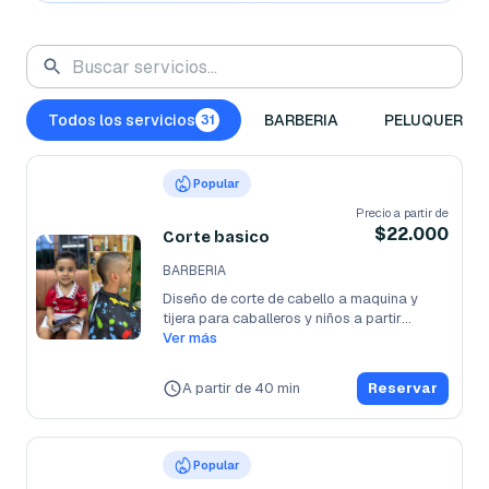
Todos los servicios
BARBERIA
PELUQUERIA
31
Popular
Precio a partir de
$22.000
Corte basico
BARBERIA
Diseño de corte de cabello a maquina y 
tijera para caballeros y niños a partir
...
Ver más
A partir de 40 min
Reservar
Popular