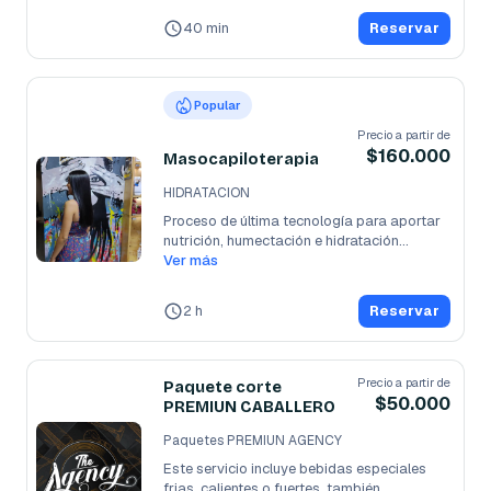
40 min
Reservar
Popular
Precio a partir de
$160.000
Masocapiloterapia
HIDRATACION
Proceso de última tecnología para aportar 
nutrición, humectación e hidratación
...
Ver más
2 h
Reservar
Precio a partir de
Paquete corte
$50.000
PREMIUN CABALLERO
Paquetes PREMIUN AGENCY
Este servicio incluye bebidas especiales 
frias, calientes o fuertes, también
...