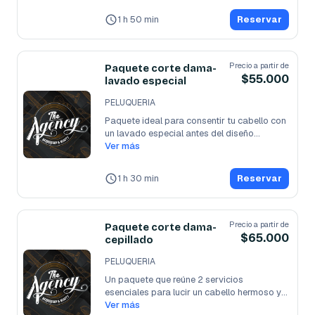
1 h 50 min
Reservar
Precio a partir de
Paquete corte dama-
$55.000
lavado especial
PELUQUERIA
Paquete ideal para consentir tu cabello con 
un lavado especial antes del diseño
...
Ver más
1 h 30 min
Reservar
Precio a partir de
Paquete corte dama-
$65.000
cepillado
PELUQUERIA
Un paquete que reúne 2 servicios 
esenciales para lucir un cabello hermoso y 
un
Ver más
...