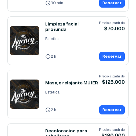
30 min
Reservar
Precio a partir de
Limpieza facial
$70.000
profunda
Estetica
2 h
Reservar
Precio a partir de
$125.000
Masaje relajante MUJER
Estetica
2 h
Reservar
Precio a partir de
Decoloracion para
$180.000