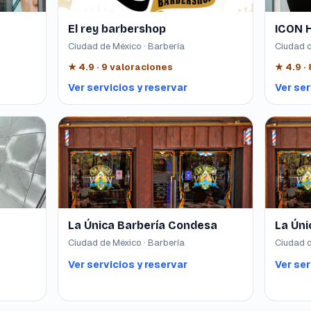
El rey barbershop
ICON 
Ciudad de México · Barbería
Ciudad d
★
4.9
·
9
valoraciones
★
4.9
·
Ver servicios y reservar
Ver ser
La Única Barbería Condesa
La Ún
Ciudad de México · Barbería
Ciudad d
Ver servicios y reservar
Ver ser