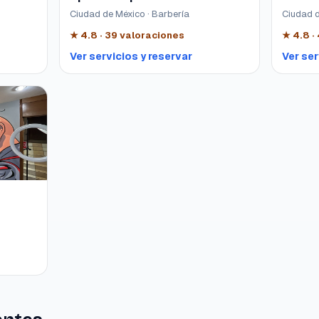
Ciudad de México · Barbería
Ciudad d
★
4.8
·
39
valoraciones
★
4.8
·
Ver servicios y reservar
Ver ser