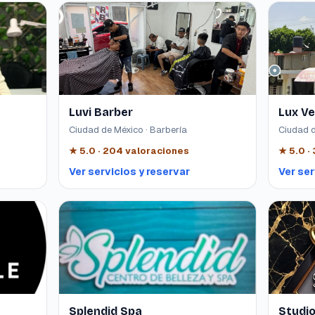
Luvi Barber
Lux Ve
Ciudad de México · Barbería
Ciudad d
★
5.0
·
204
valoraciones
★
5.0
·
Ver servicios y reservar
Ver ser
Splendid Spa
Studio