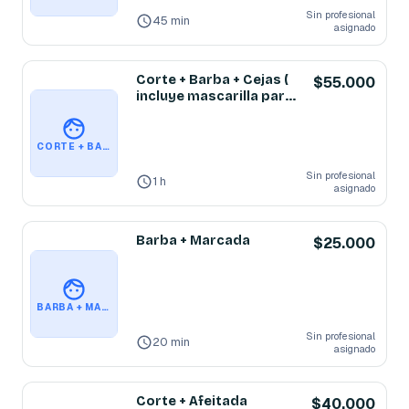
Sin profesional
45 min
asignado
Corte + Barba + Cejas (
$55.000
incluye mascarilla para
líneas de expresión )
CORTE + BARBA + CEJAS ( INCLUYE MASCARILLA PARA LÍNEAS DE EXPRESIÓN )
Sin profesional
1 h
asignado
Barba + Marcada
$25.000
BARBA + MARCADA
Sin profesional
20 min
asignado
Corte + Afeitada
$40.000