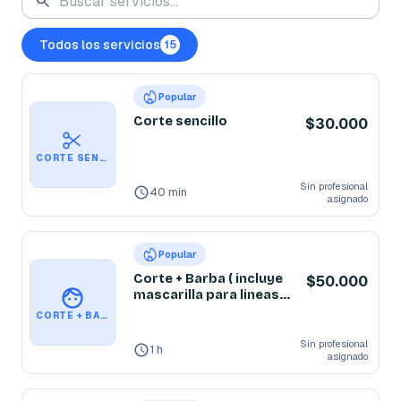
Todos los servicios
15
Popular
Corte sencillo
$30.000
CORTE SENCILLO
Sin profesional
40 min
asignado
Popular
Corte + Barba ( incluye
$50.000
mascarilla para lineas
de expresión )
CORTE + BARBA ( INCLUYE MASCARILLA PARA LINEAS DE EXPRESIÓN )
Sin profesional
1 h
asignado