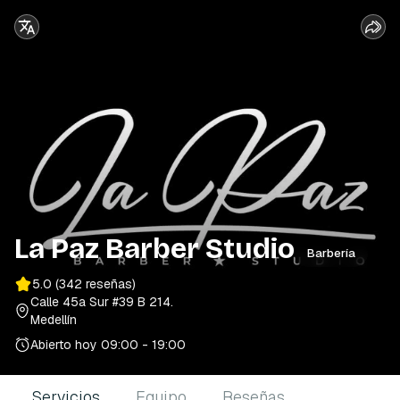
La Paz Barber Studio
Barbería
5.0
(342 reseñas)
Calle 45a Sur #39 B 214
.
Medellín
Abierto hoy
09:00 - 19:00
Servicios
Equipo
Reseñas