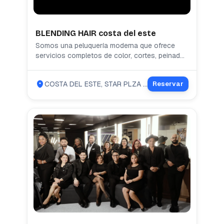
BLENDING HAIR costa del este
Somos una peluquería moderna que ofrece
servicios completos de color, cortes, peinados
y maquillaje con un equipo experto en
tendencias actuales. Brindamos cambios de
COSTA DEL ESTE, STAR PLZA LOCAL 7A, SEGUNDA PLANTA
Reservar
color vibrantes, cortes a la moda y maquillaje
profesional para ocasiones especiales o
diarias, con productos de alta calidad y
ambiente acogedor, enfocándose en una
experiencia personalizada y satisfactoria para
cada cliente.