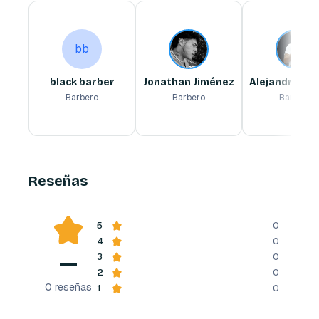
black barber
Jonathan Jiménez
Alejandro Mendez
bb
Barbero
Barbero
Barbero
bb
black barber
Jonathan Jiménez
Alejandro Me
Barbero
Barbero
Barbero
Reserva ahora
Reserva ahora
Reserva ahora
Reseñas
5
0
4
0
—
3
0
2
0
0
reseñas
1
0