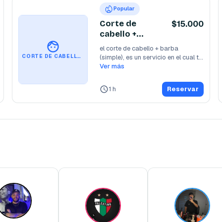
Popular
Corte de
$15.000
cabello +
Barba (simple)
el corte de cabello + barba 
(simple), es un servicio en el cual te 
CORTE DE CABELLO + BARBA (SIMPLE)
entregaremos
Ver más
...
1 h
Reservar
n Meneses
Nicolás Castañeda
Erick Roble
Barbero
Barbero
Barbero