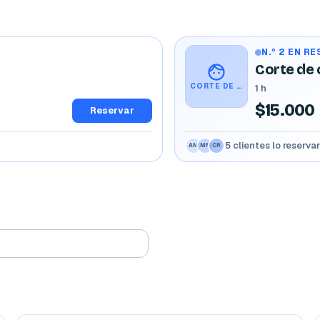
N.º 2 EN R
Corte de c
CORTE DE CABELLO + BARBA (SIMPLE)
1 h
$15.000
Reservar
5 clientes lo reserva
AM
MR
CR