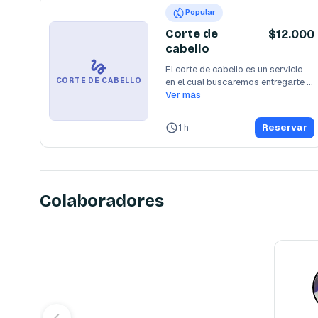
Popular
Corte de
$12.000
cabello
El corte de cabello es un servicio 
en el cual buscaremos entregarte 
CORTE DE CABELLO
un look que
Ver más
...
1 h
Reservar
Colaboradores
Bastia