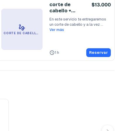
corte de
$13.000
cabello +
lavado de
En este servicio te entregaremos 
cabello
un corte de cabello y a la vez 
lavaremos este
Ver más
...
CORTE DE CABELLO + LAVADO DE CABELLO
1 h
Reservar