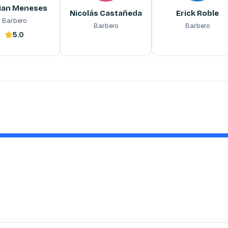
ian Meneses
Nicolás Castañeda
Erick Roble
Barbero
Barbero
Barbero
5.0
 ahora
Reserva ahora
Reserva ahora