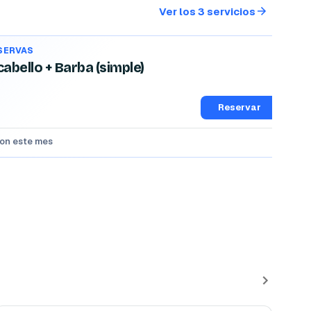
Ver los 3 servicios
ESERVAS
abello + Barba (simple)
Reservar
ron este mes