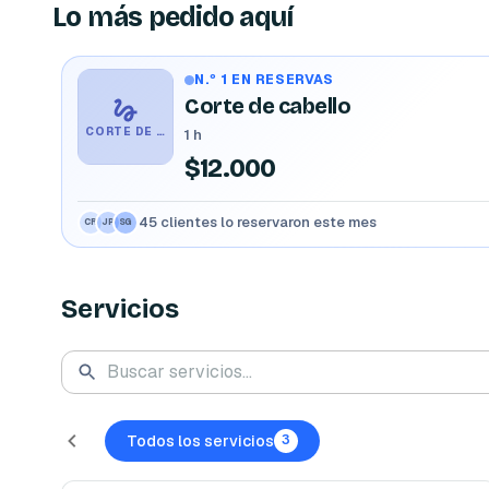
Lo más pedido aquí
N.º 1 EN RESERVAS
Corte de cabello
CORTE DE CABELLO
1 h
$12.000
45 clientes lo reservaron este mes
CR
JP
SG
Servicios
Todos los servicios
3