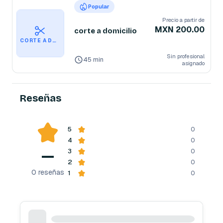
Popular
Precio a partir de
MXN 200.00
corte a domicilio
CORTE A DOMICILIO
Sin profesional
45 min
asignado
Reseñas
5
0
4
0
—
3
0
2
0
0
reseñas
1
0