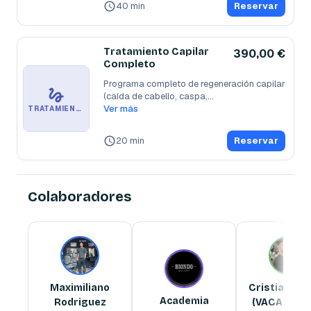
40 min
Reservar
Tratamiento Capilar
390,00 €
Completo
Programa completo de regeneración capilar 
(caída de cabello, caspa,
...
Ver más
TRATAMIENTO CAPILAR COMPLETO
20 min
Reservar
Colaboradores
Maximiliano Rodriguez
Academia
Cristian Bologa (VACACIONES)
Barbero
Barbero
Barbero
Maximiliano
Cristian Bo
Academia
Rodriguez
(VACACION