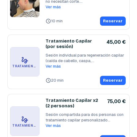
no necesitan corte.
...
Ver más
10 min
Reservar
Tratamiento Capilar
45,00 €
(por sesión)
Sesión individual para regeneración capilar 
(caída de cabello, caspa,
...
Ver más
TRATAMIENTO CAPILAR (POR SESIÓN)
20 min
Reservar
Tratamiento Capilar x2
75,00 €
(2 personas)
Sesión compartida para dos personas con 
tratamiento capilar personalizado
...
Ver más
TRATAMIENTO CAPILAR X2 (2 PERSONAS)