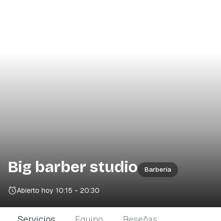
Big barber studio
Barbería
Abierto hoy
10:15 - 20:30
Servicios
Equipo
Reseñas