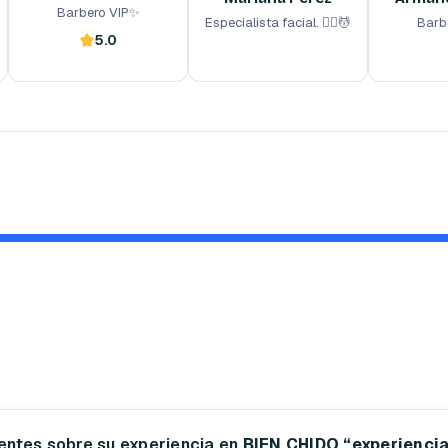
Barbero VIP✨
Especialista facial. 💆‍♂️💆
Barb
5.0
Reserva ahora
Reserva ahora
Reserva ah
ientes sobre su experiencia en
BIEN CHIDO “experiencia