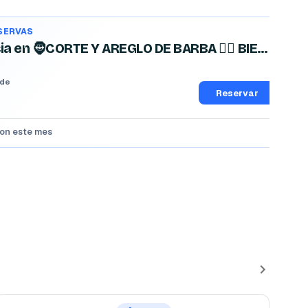
ESERVAS
Experiencia en 🧔CORTE Y AREGLO DE BARBA 🧔‍♂️ BIEN CHIDO 😎
 de
Reservar
ron este mes