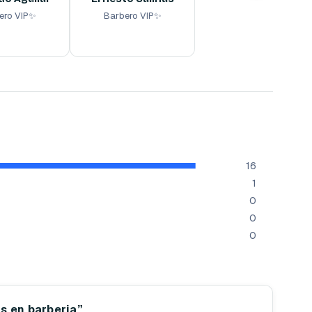
ero VIP✨
Barbero VIP✨
ora
Reserva ahora
16
1
0
0
0
s en barberia”