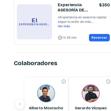
Experiencia
$350
ASESORÍA DE
IMAGEN
❇️Experiencia en asesoría capilar 
EI
segun tu estilo de vida.

EXPERIENCIA ASESORÍA DE IMAGEN
❇️morfologia craneal
Ver más
...
1 h 25 min
Reservar
Colaboradores
Alberto Mostacho
Gerardo Vázquez
Barbero VIP 🌟PREMIUM🌟
Barbero VIP✨
Especialista en cortes a tijera, 
Experiencia en cortes clásicos 
asesoría de imagen, asesor 
y modernos. 4 año de 
visagista. 11 años de 
experiencia.
experiencia.
Alberto Mostacho
Gerardo Vázquez