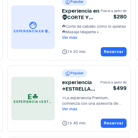
Popular
Experiencia en
Precio a partir de
$280
🧔CORTE Y
AREGLO DE
☘️Corte de cabello como lo quieras 

BARBA 🧔‍♂️ BIEN
☘️Masaje relajante + 

EXPERIENCIA EN 🧔CORTE Y AREGLO DE BARBA 🧔‍♂️ BIEN CHIDO 😎
CHIDO 😎
☘️Masaje capilar +
Ver más
...
1 h 20 min
Reservar
Popular
experiencia
Precio a partir de
$499
⭐️ESTRELLA
PREMIUM +
E☘
⭐️La experiencia Premium, 
ASESORÍA DE
EXPERIENCIA ⭐️ESTRELLA PREMIUM + ASESORÍA DE IMAGEN ☘️
comienza con una asesoría de 
IMAGEN ☘️
imagen según tu estilo
Ver más
...
1 h 45 min
Reservar