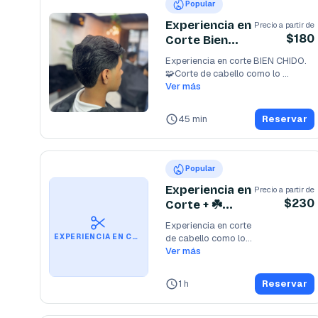
Popular
Experiencia en
Precio a partir de
$180
Corte Bien
Chido
Experiencia en corte BIEN CHIDO.

🧩Corte de cabello como lo 
desees. 🧩Masaje
Ver más
...
45 min
Reservar
Popular
Experiencia en
Precio a partir de
$230
Corte + ☘️
CEJAS ☘️
Experiencia en corte

de cabello como lo

EXPERIENCIA EN CORTE + ☘️ CEJAS ☘️
desees:

Ver más
✅+Bebida +Reserva +

✅Masaje
...
1 h
Reservar