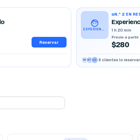
N.º 2 EN R
do
EXPERIENCIA EN 🧔CORTE Y AREGLO DE BARBA 🧔‍♂️ BIEN CHIDO 😎
1 h 20 min
Precio a partir
Reservar
$280
6 clientes lo reserva
SG
NT
LC