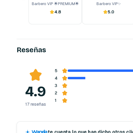
Barbero VIP 🌟PREMIUM🌟
Barbero VIP✨
4.8
5.0
Reserva ahora
Reserva ahora
Reseñas
5
4
4.9
3
2
1
17
reseñas
te cuenta lo que han dicho otros cl