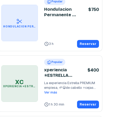
Popular
Hondulacion
$750
Permanente +
corte 👨‍⚖️ bien
chido
HONDULACION PERMANENTE + CORTE 👨‍⚖️ BIEN CHIDO
3 h
Reservar
Popular
xperiencia
$400
⭐️ESTRELLA
PREMIUM 🌟
XC
La experiencia Estrella PREMIUM 
BIEN CHIDO
XPERIENCIA ⭐️ESTRELLA PREMIUM 🌟 BIEN CHIDO
empiesa, 🌱😀de cabello ⭐️cejas

🌟+Masaje
Ver más
...
1 h 30 min
Reservar