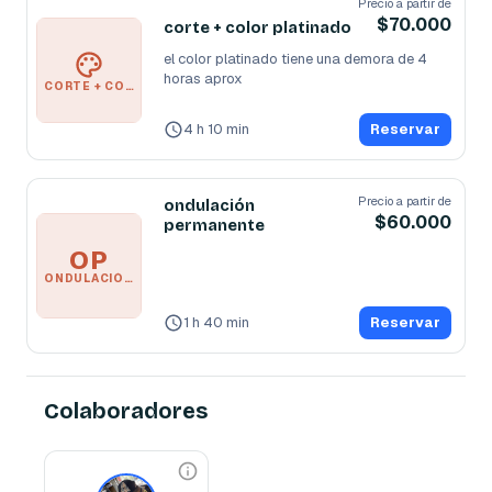
Precio a partir de
$70.000
corte + color platinado
el color platinado tiene una demora de 4 
CORTE + COLOR PLATINADO
4 h 10 min
Reservar
Precio a partir de
ondulación
$60.000
permanente
OP
ONDULACIÓN PERMANENTE
1 h 40 min
Reservar
Colaboradores
Benjabarbershop10