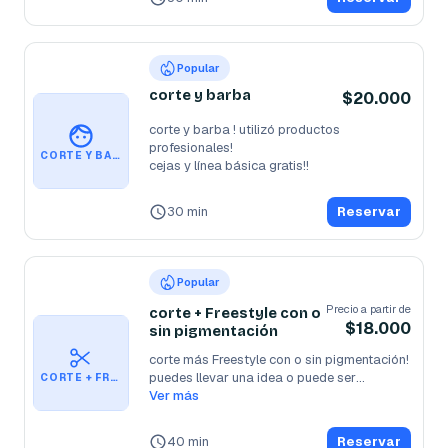
Popular
corte y barba
$20.000
corte y barba ! utilizó productos 
profesionales!

CORTE Y BARBA
cejas y línea básica gratis!!
30 min
Reservar
Popular
Precio a partir de
corte + Freestyle con o
$18.000
sin pigmentación
corte más Freestyle con o sin pigmentación! 
puedes llevar una idea o puede ser
...
CORTE + FREESTYLE CON O SIN PIGMENTACIÓN
Ver más
40 min
Reservar