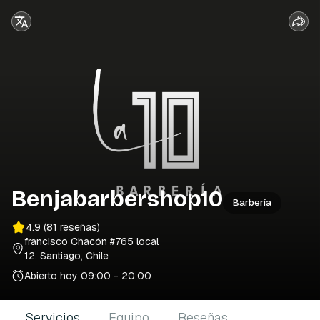
Benjabarbershop10
Barbería
4.9
(81 reseñas)
francisco Chacón #765 local
12
. Santiago, Chile
Abierto hoy
09:00 - 20:00
Servicios
Equipo
Reseñas