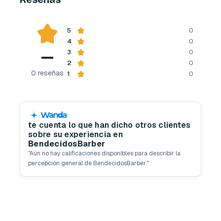
5
0
4
0
—
3
0
2
0
0
reseñas
1
0
te cuenta lo que han dicho otros clientes
sobre su experiencia en
BendecidosBarber
"
Aún no hay calificaciones disponibles para describir la
percepción general de BendecidosBarber.
"