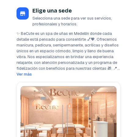
Elige una sede
Selecciona una sede para ver sus servicios,
profesionales y horarios.
✨ BeCute es un spa de uñas en Medellín donde cada 
detalle está pensado para consentirte 💅💖. Ofrecemos 
manicura, pedicura, semipermanente, acrílicas y diseños 
únicos en un espacio cómodo, limpio y lleno de buena 
vibra. Nos especializamos en brindar una experiencia 
relajante, con atención personalizada y un programa de 
fidelización con beneficios para nuestras clientas 🎁. 📍
Estamos en la transversal superior con la calle 9b sur. 
Ver más
tel: 3170940067 ¡Viví tu momento BeCute! 💆‍♀️