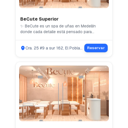
BeCute Superior
✨ BeCute es un spa de uñas en Medellín
donde cada detalle está pensado para
consentirte 💅💖. Ofrecemos manicura,
pedicura, semipermanente, acrílicas y diseños
Cra. 25 #9 a sur 162, El Poblado, Medellín
Reservar
únicos en un espacio cómodo, limpio y lleno
de buena vibra. Nos especializamos en brindar
una experiencia relajante, con atención
personalizada y un programa de fidelización
con beneficios para nuestras clientas 🎁. 📍
Estamos en la transversal superior con la calle
9b sur. tel: 3170940067 ¡Viví tu momento
BeCute! 💆‍♀️