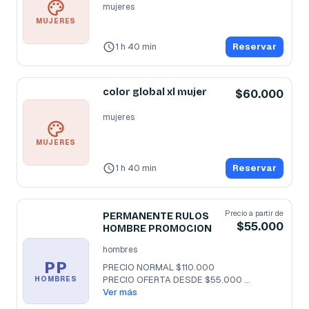
mujeres
MUJERES
1 h 40 min
Reservar
color global xl mujer
$60.000
mujeres
MUJERES
1 h 40 min
Reservar
Precio a partir de
PERMANENTE RULOS
$55.000
HOMBRE PROMOCION
hombres
PP
PRECIO NORMAL $110.000

PRECIO OFERTA DESDE $55.000 
HOMBRES
EFECTIVO / DEBITO

Ver más