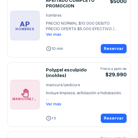
AFEITADO COMPLETO
$5000
PROMOCION
hombres
AP
PRECIO NORMAL $10.000 DEBITO

PRECIO OFERTA $5.000 EFECTIVO /
...
HOMBRES
Ver más
10 min
Reservar
Precio a partir de
Polygel esculpido
$29.990
(moldes)
manicure/pedicure
Incluye limpieza, exfoliación e hidratación.

MANICURE/PEDICURE
El polygel es un material para
Ver más
...
1 h
Reservar