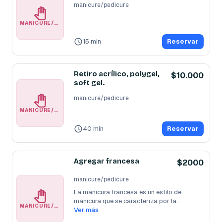
manicure/pedicure
MANICURE/PEDICURE
15 min
Reservar
Retiro acrílico, polygel,
$10.000
soft gel.
manicure/pedicure
MANICURE/PEDICURE
40 min
Reservar
Agregar francesa
$2000
manicure/pedicure
La manicura francesa es un estilo de 
manicura que se caracteriza por la
...
MANICURE/PEDICURE
Ver más