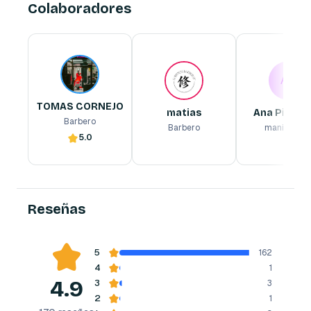
Colaboradores
TOMAS CORNEJO
matias
Ana Pincheira
Barbero
Barbero
manicurista
AP
TOMAS CORNEJO
matias
Ana Pinche
Barbero
Barbero
manicurist
5.0
Reserva ahora
Reserva ahora
Reserva ahora
Reseñas
5
162
4
1
4.9
3
3
2
1