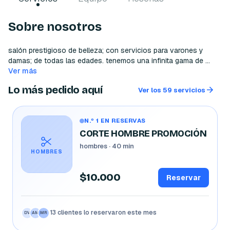
Sobre nosotros
salón prestigioso de belleza; con servicios para varones y 
damas; de todas las edades. tenemos una infinita gama de 
productos para que su experiencia sea completa.
Ver más
Lo más pedido aquí
Ver los 59 servicios
N.º 1 EN RESERVAS
CORTE HOMBRE PROMOCIÓN
hombres · 40 min
HOMBRES
$10.000
Reservar
13 clientes lo reservaron este mes
CR
JP
SG