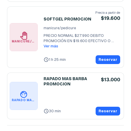
Precio a partir de
$19.600
SOFTGEL PROMOCION
manicure/pedicure
PRECIO NORMAL $27.990 DEBITO

PROMOCIÓN EN $19.600 EFECTIVO O 
MANICURE/PEDICURE
TRANSFERENCIA 1 O
Ver más
...
1 h 25 min
Reservar
RAPADO MAS BARBA
$13.000
PROMOCION
RAPADO MAS BARBA PROMOCION
30 min
Reservar