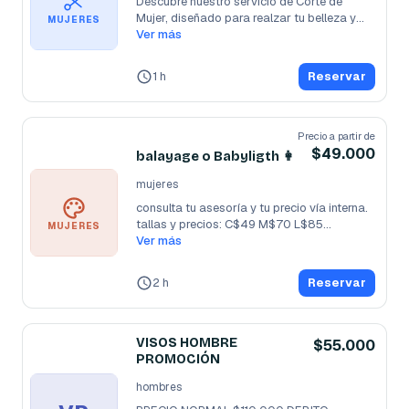
Descubre nuestro servicio de Corte de 
Mujer, diseñado para realzar tu belleza y
...
MUJERES
Ver más
1 h
Reservar
Precio a partir de
$49.000
balayage o Babyligth 👩
mujeres
consulta tu asesoría y tu precio vía interna. 
tallas y precios: C$49 M$70 L$85
...
MUJERES
Ver más
2 h
Reservar
VISOS HOMBRE
$55.000
PROMOCIÓN
hombres