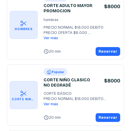
CORTE ADULTO MAYOR
$8000
PROMOCION
hombres
PRECIO NORMAL $16.000 DEBITO 

HOMBRES
PRECIO OFERTA $8.000 
EFECTIVO/TRANSFERENCIA

Ver más
60
...
20 min
Reservar
Popular
CORTE NIÑO CLASICO
$8000
NO DEGRADÉ
CORTE BÁSICO

PRECIO NORMAL $16.000 DEBITO

CORTE NIÑO CLASICO NO DEGRADÉ
PROMOCIÓN EN $8.000 EFECTIVO O
Ver más
...
20 min
Reservar