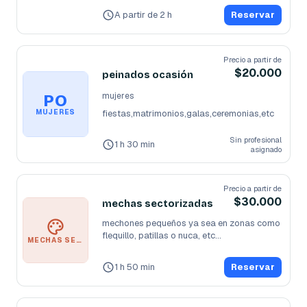
MINIMO
...
A partir de 2 h
Reservar
Precio a partir de
$20.000
peinados ocasión
PO
mujeres
MUJERES
fiestas,matrimonios,galas,ceremonias,etc
Sin profesional
1 h 30 min
asignado
Precio a partir de
$30.000
mechas sectorizadas
mechones pequeños ya sea en zonas como 
flequillo, patillas o nuca, etc...
MECHAS SECTORIZADAS
1 h 50 min
Reservar