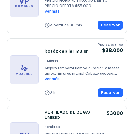
VP
PRECIO NORMAL $110.000 DEBITO 

PRECIO OFERTA $55.000 
HOMBRES
EFECTIVO/PROMOCIÓN

Ver más
HAZTE
...
A partir de 30 min
Reservar
Precio a partir de
$38.000
botóx capilar mujer
mujeres
Mejora temporal tiempo duración 2 meses 
aprox. ¡En si es magia! Cabello sedoso,
...
MUJERES
Ver más
2 h
Reservar
PERFILADO DE CEJAS
$3000
UNISEX
hombres