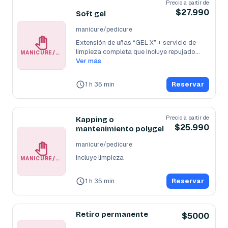
Precio a partir de
$27.990
Soft gel
manicure/pedicure
Extensión de uñas “GEL X” + servicio de 
limpieza completa que incluye repujado
...
MANICURE/PEDICURE
Ver más
1 h 35 min
Reservar
Precio a partir de
Kapping o
$25.990
mantenimiento polygel
manicure/pedicure
incluye limpieza
MANICURE/PEDICURE
1 h 35 min
Reservar
Retiro permanente
$5000