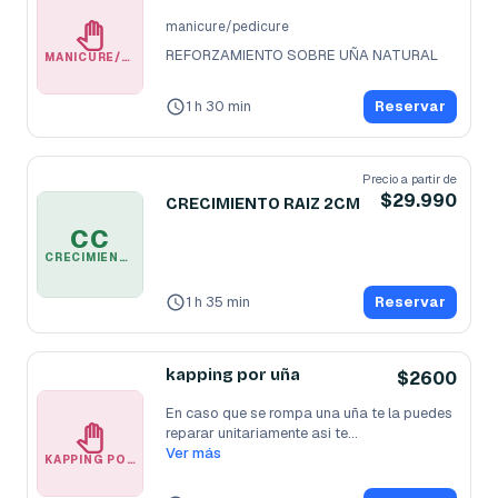
manicure/pedicure
REFORZAMIENTO SOBRE UÑA NATURAL
MANICURE/PEDICURE
1 h 30 min
Reservar
Precio a partir de
$29.990
CRECIMIENTO RAIZ 2CM
CC
CRECIMIENTO RAIZ 2CM
1 h 35 min
Reservar
kapping por uña
$2600
En caso que se rompa una uña te la puedes 
reparar unitariamente asi te
...
Ver más
KAPPING POR UÑA