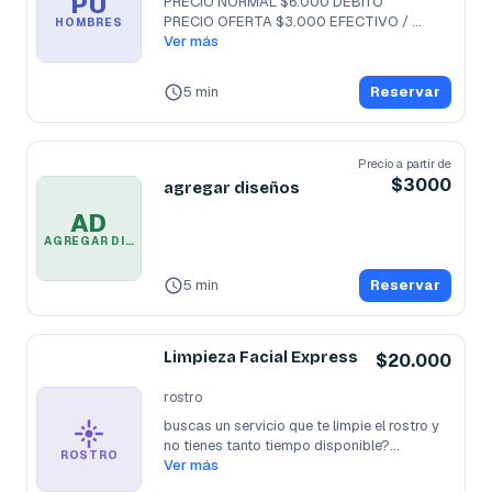
PU
PRECIO NORMAL $6.000 DEBITO

PRECIO OFERTA $3.000 EFECTIVO / 
HOMBRES
DEBITO

Ver más
HECHAS CON
...
5 min
Reservar
Precio a partir de
$3000
agregar diseños
AD
AGREGAR DISEÑOS
5 min
Reservar
Limpieza Facial Express
$20.000
rostro
buscas un servicio que te limpie el rostro y 
no tienes tanto tiempo disponible?
...
ROSTRO
Ver más