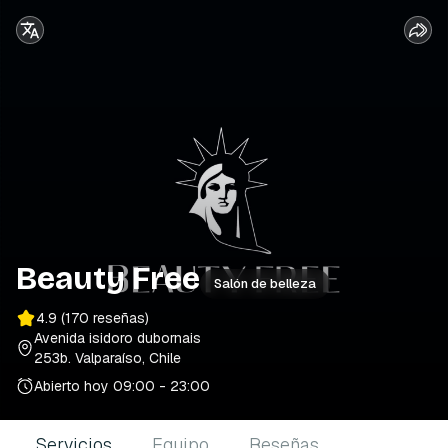
Beauty Free
Salón de belleza
4.9
(170 reseñas)
Avenida isidoro dubornais
253b
. Valparaíso, Chile
Abierto hoy
09:00 - 23:00
Servicios
Equipo
Reseñas