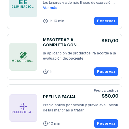
EE
los lunares y además líneas de expresión
...
ELIMINACIÓN DE LUNARES Y LÍNEAS DE EXPRESIÓN
Ver más
1 h 10 min
Reservar
MESOTERAPIA
$60,00
COMPLETA CON
DERMAPEN
la aplicancion de productos irá acorde a la 
evaluación del paciente 
MESOTERAPIA COMPLETA CON DERMAPEN
1 h
Reservar
Precio a partir de
$50,00
PEELING FACIAL
Precio aplica por sesión y previa evaluación 
de las manchas a tratar 
PEELING FACIAL
40 min
Reservar