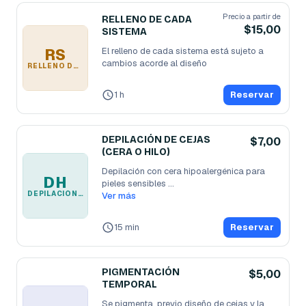
Precio a partir de
RELLENO DE CADA
$15,00
SISTEMA
RS
El relleno de cada sistema está sujeto a 
cambios acorde al diseño 
RELLENO DE CADA SISTEMA
1 h
Reservar
DEPILACIÓN DE CEJAS
$7,00
(CERA O HILO)
Depilación con cera hipoalergénica para 
DH
pieles sensibles 

DEPILACIÓN DE CEJAS (CERA O HILO)
depilación con hilo
Ver más
...
15 min
Reservar
PIGMENTACIÓN
$5,00
TEMPORAL
Se pigmenta  previo diseño de cejas y la 