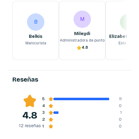
Belkis
Mileydi
Elizabeth chilusia
B
M
Manicurista
Administradora de punto
Esteticistas
M
B
Ec
Mileydi
Belkis
Elizabeth chi
Administradora de punto
Manicurista
Esteticista
4.8
Reserva ahora
Reserva ahora
Reserva ahora
Reseñas
5
11
4
0
4.8
3
1
2
0
12
reseñas
1
0