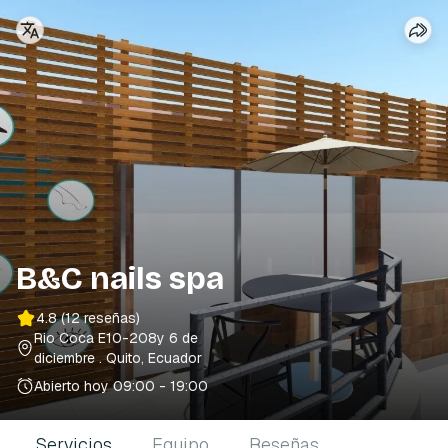
B&C nails spa
4.8
(12 reseñas)
Rio Coca E10-208y 6 de
diciembre
. Quito, Ecuador
Abierto hoy
09:00 - 19:00
Servicios
Equipo
Reseñas