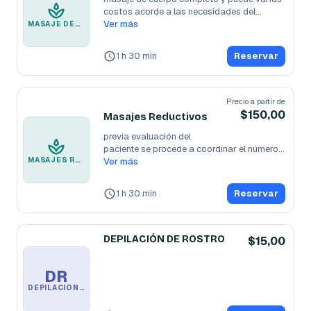
costos acorde a las necesidades del
...
Ver más
MASAJE DESCONTRACTURANTE
1 h 30 min
Reservar
Precio a partir de
$150,00
Masajes Reductivos
previa evaluación del

paciente se procede a coordinar el número 
MASAJES REDUCTIVOS
de sesiones y
Ver más
...
1 h 30 min
Reservar
DEPILACIÓN DE ROSTRO
$15,00
DR
DEPILACIÓN DE ROSTRO