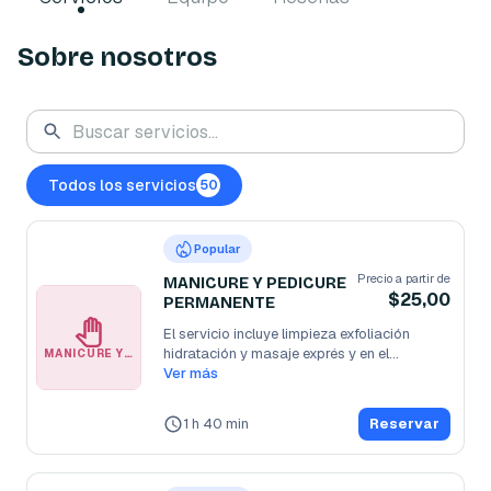
Sobre nosotros
Todos los servicios
50
Popular
Precio a partir de
MANICURE Y PEDICURE
$25,00
PERMANENTE
El servicio incluye limpieza exfoliación 
hidratación y masaje exprés y en el
...
MANICURE Y PEDICURE PERMANENTE
Ver más
1 h 40 min
Reservar