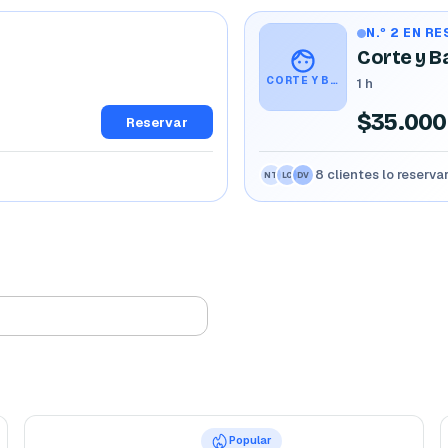
N.º 2 EN R
Corte y B
CORTE Y BARBA
1 h
$35.000
Reservar
8 clientes lo reserv
AM
MR
CR
Popular