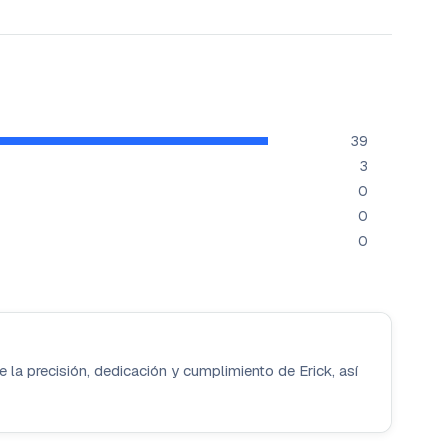
39
3
0
0
0
 la precisión, dedicación y cumplimiento de Erick, así