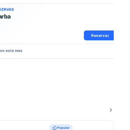
ESERVAS
arba
Reservar
aron este mes
Popular