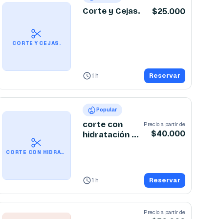
Corte y Cejas.
$25.000
CORTE Y CEJAS.
1 h
Reservar
Popular
corte con
Precio a partir de
$40.000
hidratación de
Keratina
CORTE CON HIDRATACIÓN DE KERATINA
1 h
Reservar
Precio a partir de