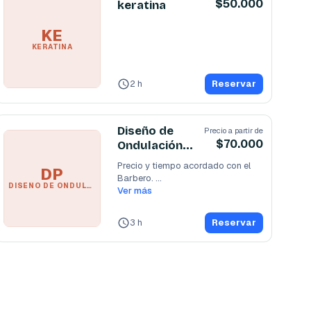
$50.000
keratina
KE
KERATINA
2 h
Reservar
Diseño de
Precio a partir de
$70.000
Ondulación
permanentes
Precio y tiempo acordado con el 
DP
Barbero. 

DISEÑO DE ONDULACIÓN PERMANENTES
el corte no está incluido en el
Ver más
...
3 h
Reservar