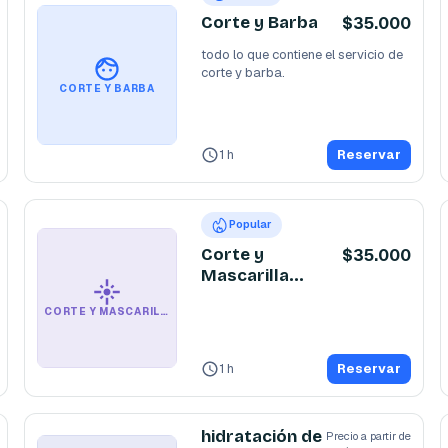
Corte y Barba
$35.000
todo lo que contiene el servicio de 
corte y barba. 
CORTE Y BARBA
1 h
Reservar
Popular
Corte y
$35.000
Mascarilla
Black.
CORTE Y MASCARILLA BLACK.
1 h
Reservar
hidratación de
Precio a partir de