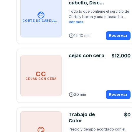
cabello, Diseño
de Barba y
Todo lo que contiene el servicio de 
Black mask.
Corte y barba y una mascarilla 
CORTE DE CABELLO, DISEÑO DE BARBA Y BLACK MASK.
general con
Ver más
...
1 h 10 min
Reservar
cejas con cera
$12.000
CC
CEJAS CON CERA
20 min
Reservar
Trabajo de
$0
Color
Precio y tiempo acordado con el 