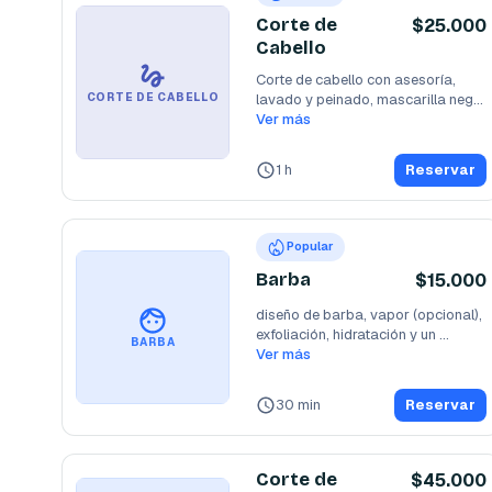
Corte de
$25.000
Cabello
Corte de cabello con asesoría, 
lavado y peinado, mascarilla negra 
CORTE DE CABELLO
de obsequio
Ver más
...
1 h
Reservar
Popular
Barba
$15.000
diseño de barba, vapor (opcional), 
exfoliación, hidratación y un 
BARBA
refrescante
Ver más
...
30 min
Reservar
Corte de
$45.000