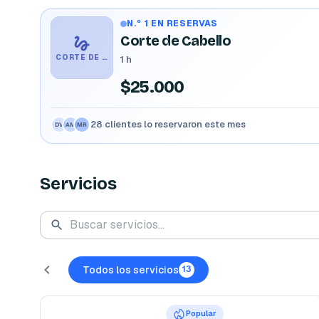
N.º 1 EN RESERVAS
Corte de Cabello
CORTE DE CABELLO
1 h
$25.000
28 clientes lo reservaron este mes
CR
JP
SG
Servicios
Todos los servicios
13
Popular