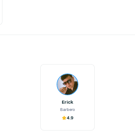
Erick
Barbero
Erick
Barbero
4.9
Reserva ahora