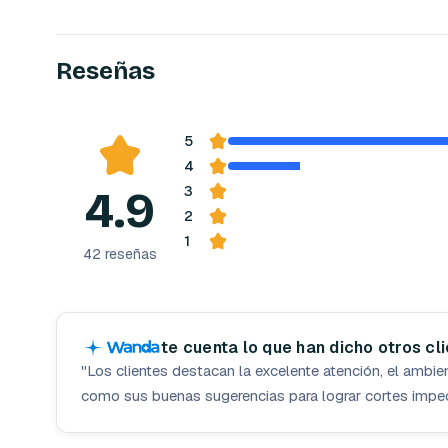
Reseñas
5
4
4.9
3
2
1
42
reseñas
te cuenta lo que han dicho otros cl
"
Los clientes destacan la excelente atención, el ambie
como sus buenas sugerencias para lograr cortes impe