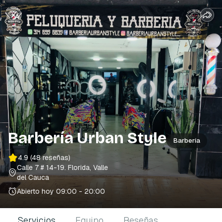
Barbería Urban Style
Barbería
4.9
(48 reseñas)
Calle 7 # 14-19
. Florida, Valle
del Cauca
Abierto hoy
09:00 - 20:00
Servicios
Equipo
Reseñas