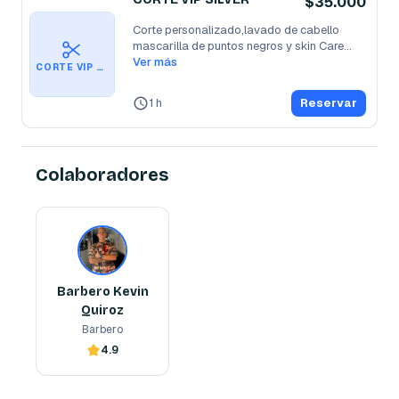
$35.000
Corte personalizado,lavado de cabello 

mascarilla de puntos negros y skin Care
...
Ver más
CORTE VIP SILVER
1 h
Reservar
Colaboradores
Barbero Kevin Quiroz
Barbero
Barbero Kevin
Quiroz
Barbero
4.9
Reserva ahora