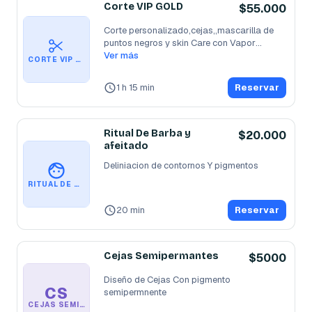
Corte VIP GOLD
$55.000
Corte personalizado,cejas,,mascarilla de 
puntos negros y skin Care con Vapor
...
Ver más
CORTE VIP GOLD
1 h 15 min
Reservar
Ritual De Barba y
$20.000
afeitado
Deliniacion de contornos Y pigmentos 
RITUAL DE BARBA Y AFEITADO
20 min
Reservar
Cejas Semipermantes
$5000
Diseño de Cejas Con pigmento 
CS
semipermnente 
CEJAS SEMIPERMANTES