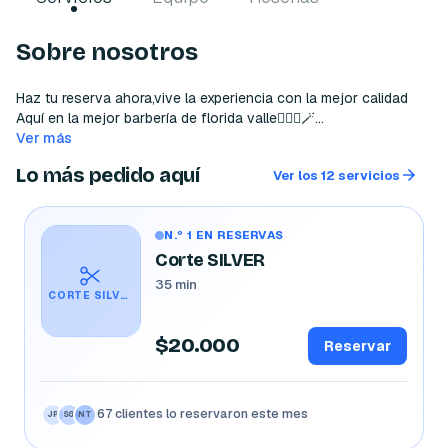
Sobre nosotros
Haz tu reserva ahora,vive la experiencia con la mejor calidad 

Aquí en la mejor barbería de florida valle👈🏻💈🪄

Ver más
Lo más pedido aquí
Ver los 12 servicios
N.º 1 EN RESERVAS
Corte SILVER
35 min
CORTE SILVER
$20.000
Reservar
67 clientes lo reservaron este mes
JP
SG
NT