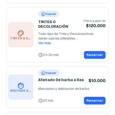
Popular
Precio a partir de
TINTES O
$120.000
DECOLORACIÓN
Todo tipo de Tinte y Decoloraciónes 

tienen valores Diferentes 

TINTES O DECOLORACIÓN
Dependiendo el
Ver más
...
2 h 30 min
Reservar
Popular
Afeitado De barba a Ras
$10.000
Marcacion y deliniacion de barba 
AFEITADO DE BARBA A RAS
20 min
Reservar