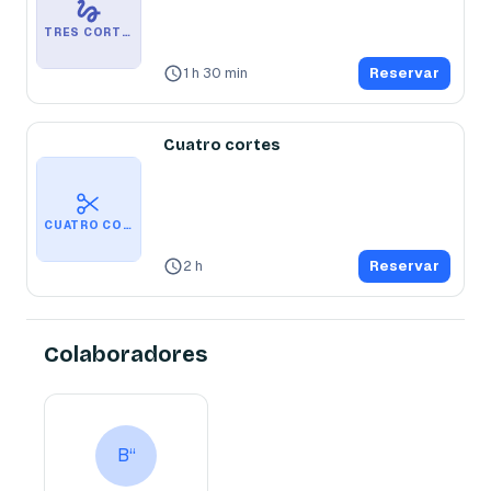
TRES CORTES DE CABELLO
1 h 30 min
Reservar
Cuatro cortes
CUATRO CORTES
2 h
Reservar
Colaboradores
Barbería “New Flow”
B“
Barbero
B“