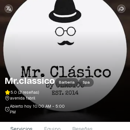
Mr.classico
Barbería
Spa
5.0
(2 reseñas)
avenida fabril
Abierto hoy
10:00 AM - 5:00
PM
Servicios
Equipo
Reseñas