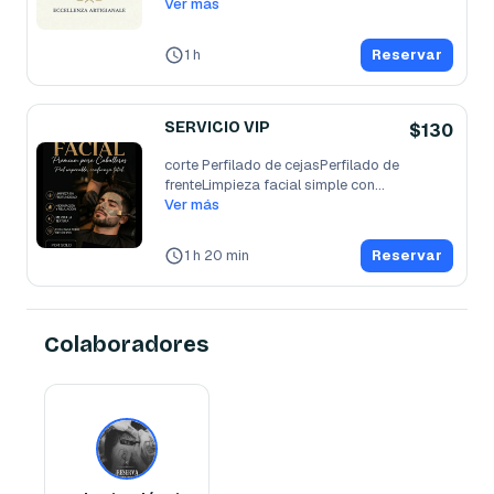
Ver más
1 h
Reservar
SERVICIO VIP
$130
corte Perfilado de cejasPerfilado de 
frenteLimpieza facial simple con
...
Ver más
1 h 20 min
Reservar
Colaboradores
Barberia Clássico
Barbero