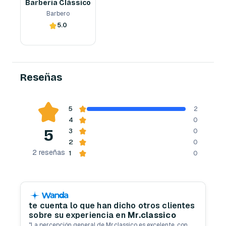
Barberia Clássico
Barbero
5.0
Reserva ahora
Reseñas
5
2
4
0
5
3
0
2
0
2
reseñas
1
0
te cuenta lo que han dicho otros clientes
sobre su experiencia en
Mr.classico
"
La percepción general de Mr.classico es excelente, con