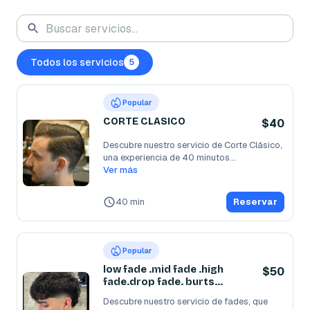
Todos los servicios
5
Popular
CORTE CLASICO
$40
Descubre nuestro servicio de Corte Clásico, 
una experiencia de 40 minutos
...
Ver más
40 min
Reservar
Popular
low fade .mid fade .high
$50
fade.drop fade. burts
fade.taper fade.
Descubre nuestro servicio de fades, que 
shadow fade. temple