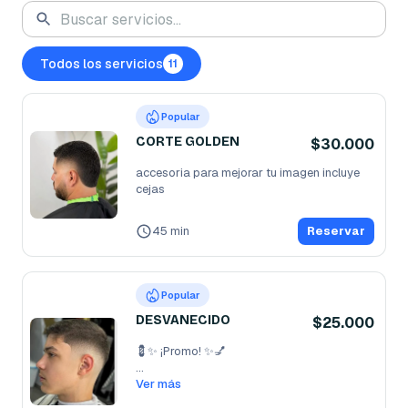
Todos los servicios
11
Popular
CORTE GOLDEN
$30.000
accesoria para mejorar tu imagen incluye 
cejas
45 min
Reservar
Popular
DESVANECIDO
$25.000
💈✨ ¡Promo! ✨💅

Corte + Uñas por solo $40.000 🔥

Ver más