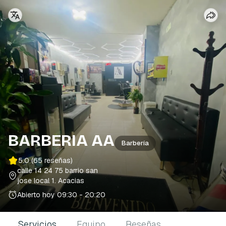
BARBERIA AA
Barbería
5.0
(65 reseñas)
calle 14 24 75 barrio san
jose local 1
. Acacias
Abierto hoy
09:30 - 20:20
Servicios
Equipo
Reseñas