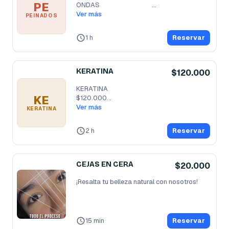
PE
ONDAS                                  
...
Ver más
PEINADOS
1 h
Reservar
KERATINA
$120.000
KERATINA                                               
KE
$120.000

HIDRATACION    
Ver más
...
KERATINA
2 h
Reservar
CEJAS EN CERA
$20.000
¡Resalta tu belleza natural con nosotros!
15 min
Reservar