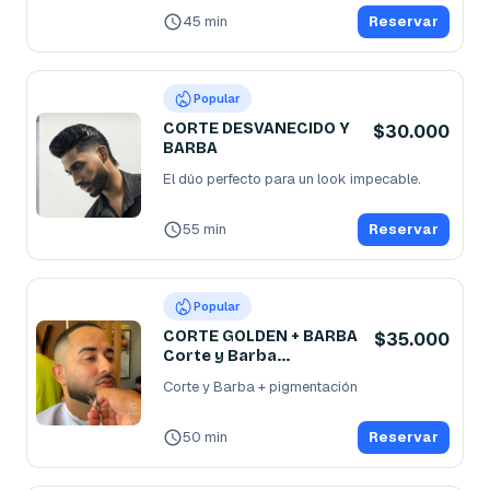
¡Renueva tu estilo y ahorra!
...
45 min
Reservar
Popular
CORTE DESVANECIDO Y
$30.000
BARBA
El dúo perfecto para un look impecable.
55 min
Reservar
Popular
CORTE GOLDEN + BARBA
$35.000
Corte y Barba
+shampoo y pigmentay
Corte y Barba + pigmentación
50 min
Reservar