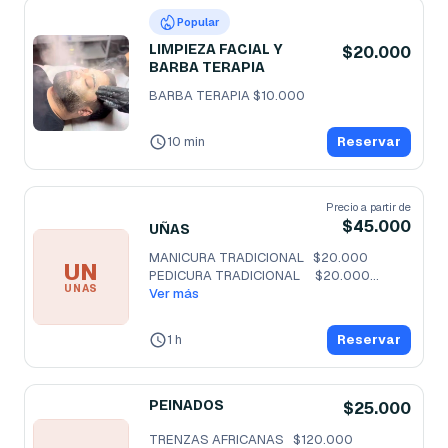
Popular
LIMPIEZA FACIAL Y
$20.000
BARBA TERAPIA
BARBA TERAPIA $10.000
10 min
Reservar
Precio a partir de
$45.000
UÑAS
MANICURA TRADICIONAL   $20.000

UN
PEDICURA TRADICIONAL     $20.000

UÑAS
SEMI HOMBRES   
Ver más
...
1 h
Reservar
PEINADOS
$25.000
TRENZAS AFRICANAS   $120.000
