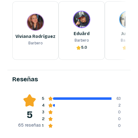
Viviana Rodríguez
Eduârd
Junior
Barbero
Barbero
Barbero
Eduârd
Junior
Viviana Rodríguez
Barbero
Barbero
Barbero
5.0
5.0
Reserva ahora
Reserva ahora
Reserva ahora
Reseñas
5
63
4
2
5
3
0
2
0
65
reseñas
1
0