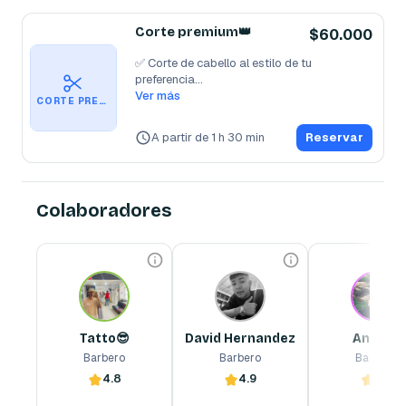
Corte premium👑
$60.000
✅ Corte de cabello al estilo de tu 
preferencia

✅ Asesoría de imagen y acabado
Ver más
...
CORTE PREMIUM👑
A partir de 1 h 30 min
Reservar
Colaboradores
Tatto😎
David Hernandez
Andrés
Barbero
Barbero
Barbero
Excelente servicio, 
buena
excelente atención, 5 
Tatto😎
David Hernandez
Andrés
años de experiencia.
Barbero
Barbero
Barbero
4.8
4.9
4.7
Reserva ahora
Reserva ahora
Reserva ahora