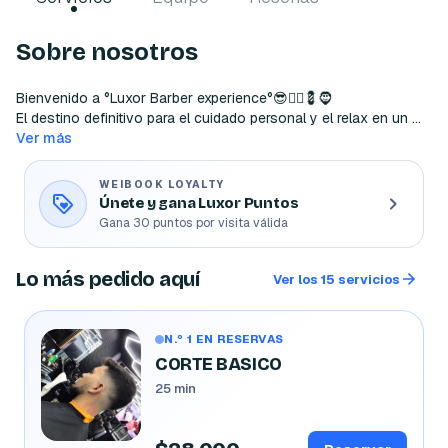
Sobre nosotros
Bienvenido a °Luxor Barber experience°😎💇‍♂️💈🧔

El destino definitivo para el cuidado personal y el relax en un 
entorno sofisticado y contemporáneo. Este oasis urbano 
Ver más
combina la tradición de la barbería con el lujo de un spa 
moderno. 🥳
WEIBOOK LOYALTY
Únete y gana Luxor Puntos
Gana 30 puntos por visita válida
Lo más pedido aquí
Ver los 15 servicios
N.º 1 EN RESERVAS
CORTE BASICO
25 min