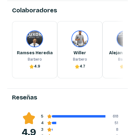
Colaboradores
Ramses Heredia
Willer
Alejandro Vera
Barbero
Barbero
Barbero
Ramses Heredia
Willer
Alejandro V
Barbero
Barbero
Barbero
4.9
4.7
4.6
Reserva ahora
Reserva ahora
Reserva ahora
Reseñas
5
618
4
51
4.9
3
8