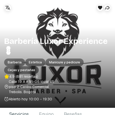
Barbería Luxor Experience
💈
Barbería
Estética
Manicure y pedicure
Cejas y pestañas
4.9
(681 reseñas)
Calle 19 A # 91-05 local 45
piso 2 Centro Comercial
Trebolis
. Bogotá
Abierto hoy
10:00 - 19:30
Servicios
Equipo
Reseñas