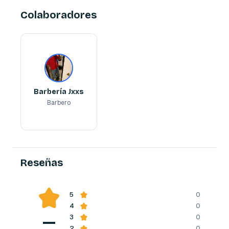
Colaboradores
Barbería Jxxs
Barbero
Barbería Jxxs
Barbero
Reserva ahora
Reseñas
5
0
4
0
—
3
0
2
0