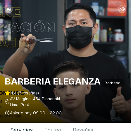
BARBERIA ELEGANZA
Barbería
4.4
(7 reseñas)
AV Marginal 454 Pichanaki
.
Lima, Perú
Abierto hoy
09:00 - 22:00
Servicios
Equipo
Reseñas