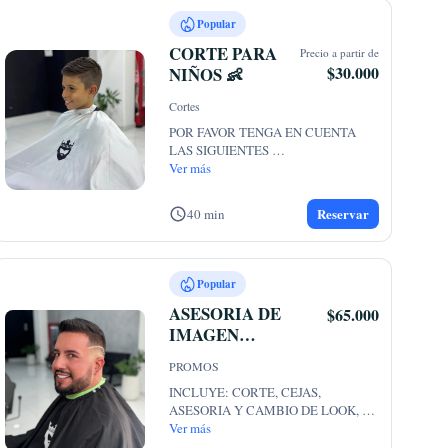
Popular
CORTE PARA
Precio a partir de
$30.000
NIÑOS 👶
Cortes
POR FAVOR TENGA EN CUENTA 
LAS SIGUIENTES 
RECOMENDACIONES: 

Ver más
✅ Buen
...
Reservar
40 min
Popular
ASESORIA DE
$65.000
IMAGEN
(COMBO)
PROMOS
INCLUYE: CORTE, CEJAS, 
ASESORIA Y CAMBIO DE LOOK, 
BARBA Y PIGMENTO. 

Ver más