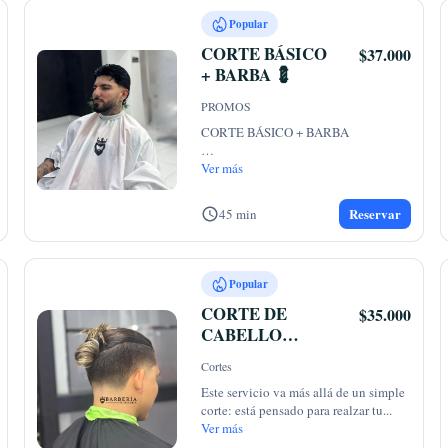
Popular
CORTE BÁSICO
$37.000
+ BARBA 💈
PROMOS
CORTE BÁSICO + BARBA 

NOTA: SE INCLUYE EL SERVICO 
Ver más
DE CORTE BASICO,
...
Reservar
45 min
Popular
CORTE DE
$35.000
CABELLO
LARGO 💇
Cortes
Este servicio va más allá de un simple 
corte: está pensado para realzar tu
...
Ver más