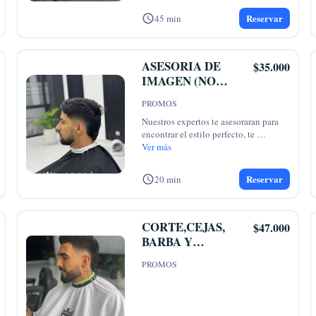
Reservar
45 min
ASESORIA DE
$35.000
IMAGEN (NO
INCLUYE
PROMOS
CORTE)
Nuestros expertos te asesoraran para 
encontrar el estilo perfecto, te 
ofrecemos
Ver más
...
Reservar
20 min
CORTE,CEJAS,
$47.000
BARBA Y
PIGMENTO.🤴
PROMOS