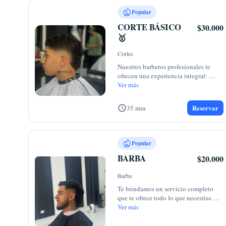
Popular
CORTE BÁSICO
$30.000
🥇
Cortes
Nuestros barberos profesionales te 
ofrecen una experiencia integral: 
corte,
Ver más
...
Reservar
35 min
Popular
BARBA
$20.000
Barba
Te brindamos un servicio completo 
que te ofrece todo lo que necesitas 
para
Ver más
...