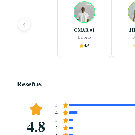
Barbero
Barbero profesional con 
Barbero alta
experiencia en la prestación de 
con 15 año
servicios de barbería masculina, 
cortes, 
destacándose por el dominio de 
Ver más
masculino, 
OMAR #1
...
cortes clásicos y
...
clás
Barbero
B
4.6
Reserva ahora
Reserva aho
Reseñas
5
4
4.8
3
2