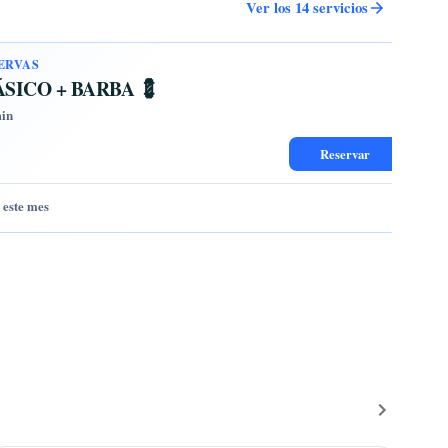
Ver los 14 servicios
SERVAS
SICO + BARBA 💈
in
Reservar
n este mes