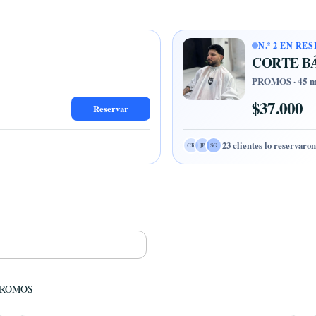
N.º 2 EN RE
CORTE BÁ
PROMOS · 45 m
$37.000
Reservar
23 clientes lo reservaro
NT
LC
DV
PROMOS