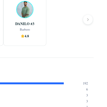
Barbero
 
Barbero confiable y dedicado, 
 
experto en cortes de cabello, 
 
arreglo de barba y afeitado, con 
 
una sólida base técnica y una 
Ver más
DANILO #3
a
...
marcada vocación por
Barbero
4.8
Reserva ahora
192
6
3
3