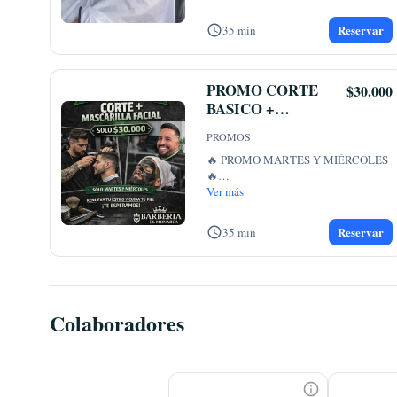
Reservar
35 min
PROMO CORTE
$30.000
BASICO +
MASCARILLA
PROMOS
(SOLO
🔥 PROMO MARTES Y MIÉRCOLES 
MARTES Y
🔥

MIERCOLES )
Corte de cabello + mascarilla facial 
Ver más
para una
...
Reservar
35 min
Colaboradores
OMAR #1