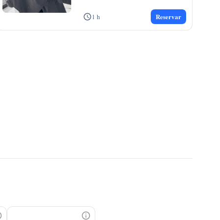
Lleva tu estilo al siguiente nivel
...
Reservar
1 h
DANILO #3