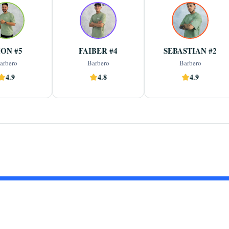
Barbero
Barbero
Barbero
mente especializado 
Soy un barbero apasionado por 
Barbero dedicado y versátil,
s de experiencia en 
la perfección, que combina 
especialista en cortes de cabello,
afeitados y estilismo 
técnicas clásicas y modernas para 
arreglo impecable de barba y
dominando técnicas 
Ver más
lograr acabados limpios, barba 
Ver más
diseño de cejas, con una clara
Ver más
JHON #5
FAIBER #4
SEBASTIAN #2
icas y modernas con
...
bien perfilada y cortes que
...
orientación a la estétic
arbero
Barbero
Barbero
4.9
4.8
4.9
ra
Reserva ahora
Reserva ahora