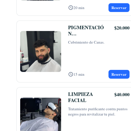
Reservar
20 min
PIGMENTACIÓ
$20.000
N
SEMIPERMAN
Cubrimiento de Canas.
ENTE
Reservar
15 min
LIMPIEZA
$40.000
FACIAL
Tratamiento purificante contra puntos 
negros para revitalizar tu piel. 