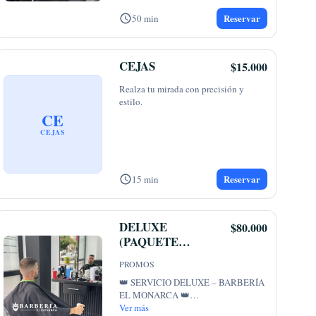
NOTA:
...
Reservar
50 min
CEJAS
$15.000
Realza tu mirada con precisión y 
estilo.
CE
CEJAS
Reservar
15 min
DELUXE
$80.000
(PAQUETE
FULL) ⭐⭐⭐⭐⭐
PROMOS
👑 SERVICIO DELUXE – BARBERÍA 
EL MONARCA 👑

Ver más