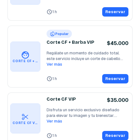
1 h
Reservar
Popular
Corte CF + Barba VIP
$45.000
Regálate un momento de cuidado total. 
este servicio incluye un corte de cabello
...
CORTE CF + BARBA VIP
Ver más
1 h
Reservar
Corte CF VIP
$35.000
Disfruta un servicio exclusivo diseñado 
para elevar tu imagen y tu bienestar.
...
Ver más
CORTE CF VIP
1 h
Reservar