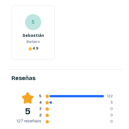
Sebastián
S
Barbero
S
Sebastián
Barbero
4.9
Reserva ahora
Reseñas
5
122
4
5
5
3
0
2
0
127
reseñas
1
0