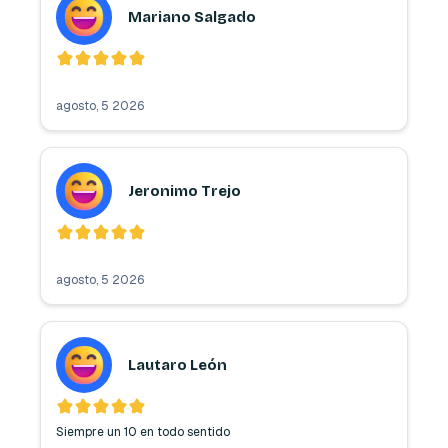
Mariano Salgado
agosto, 5 2026
Jeronimo Trejo
agosto, 5 2026
Lautaro León
Siempre un 10 en todo sentido