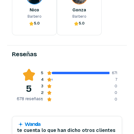
Nico
Gonza
Barbero
Barbero
5.0
5.0
Reserva ahora
Reserva ahora
Reseñas
5
671
4
7
5
3
0
2
0
678
reseñas
1
0
te cuenta lo que han dicho otros clientes