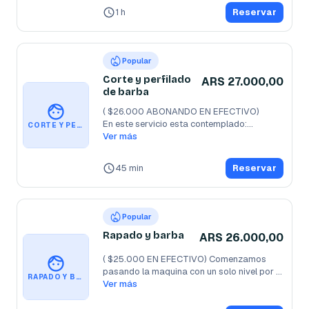
1 h
Reservar
Popular
Corte y perfilado
ARS 27.000,00
de barba
( $26.000 ABONANDO EN EFECTIVO)

En este servicio esta contemplado:

CORTE Y PERFILADO DE BARBA
Corte de
Ver más
...
45 min
Reservar
Popular
Rapado y barba
ARS 26.000,00
( $25.000 EN EFECTIVO) Comenzamos 
pasando la maquina con un solo nivel por 
RAPADO Y BARBA
toda
Ver más
...