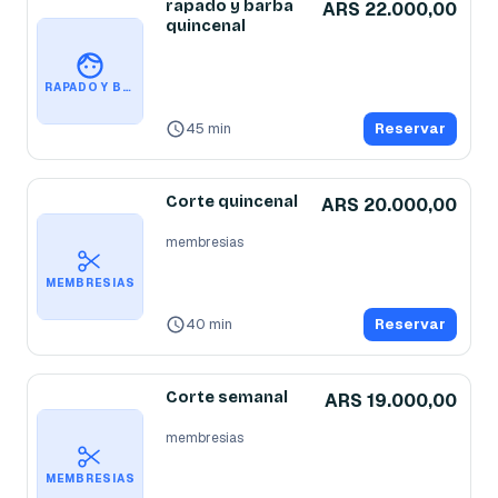
rapado y barba
ARS 22.000,00
quincenal
RAPADO Y BARBA QUINCENAL
45 min
Reservar
Corte quincenal
ARS 20.000,00
membresias
MEMBRESIAS
40 min
Reservar
Corte semanal
ARS 19.000,00
membresias
MEMBRESIAS