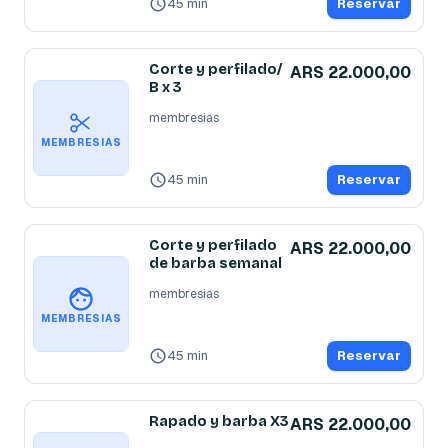
45 min
Reservar
Corte y perfilado/
ARS 22.000,00
B x 3
membresias
MEMBRESIAS
45 min
Reservar
Corte y perfilado
ARS 22.000,00
de barba semanal
membresias
MEMBRESIAS
45 min
Reservar
Rapado y barba X3
ARS 22.000,00