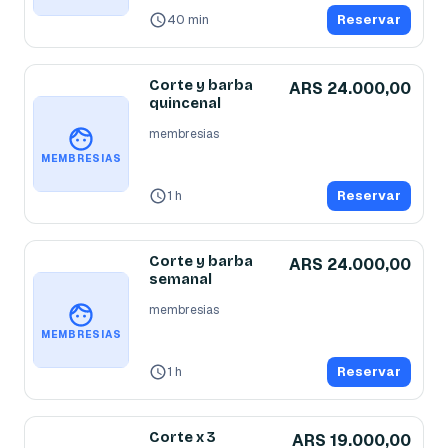
40 min
Reservar
Corte y barba
ARS 24.000,00
quincenal
membresias
MEMBRESIAS
1 h
Reservar
Corte y barba
ARS 24.000,00
semanal
membresias
MEMBRESIAS
1 h
Reservar
Corte x 3
ARS 19.000,00