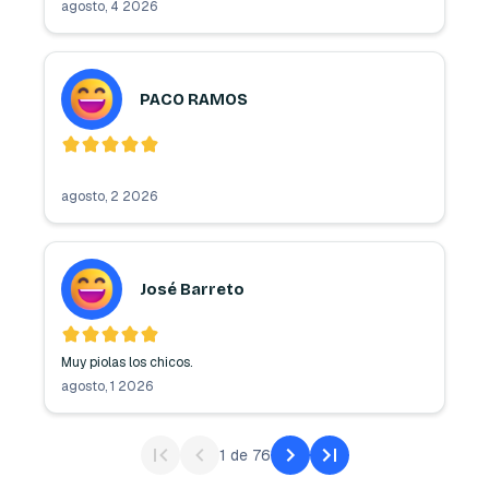
agosto, 4 2026
PACO RAMOS
agosto, 2 2026
José Barreto
Muy piolas los chicos. 
agosto, 1 2026
1
de
76