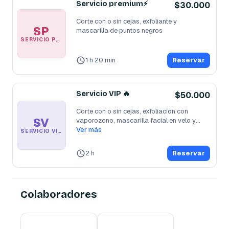
Servicio premium⚡
$30.000
Corte con o sin cejas, exfoliante y 
SP
mascarilla de puntos negros 
SERVICIO PREMIUM⚡
1 h 20 min
Reservar
Servicio VIP 🔥
$50.000
Corte con o sin cejas, exfoliación con 
SV
vaporozono, mascarilla facial en velo y
...
Ver más
SERVICIO VIP 🔥
2 h
Reservar
Colaboradores
Fabián Sánchez
Esneider moreno