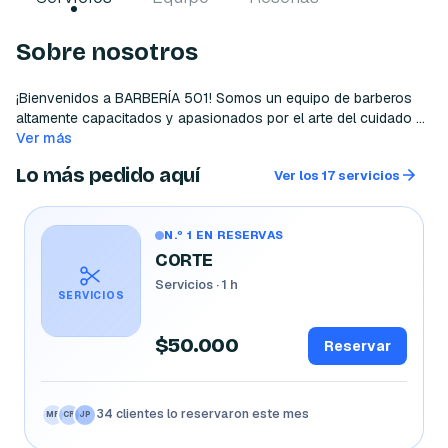
Sobre nosotros
¡Bienvenidos a BARBERÍA 501! Somos un equipo de barberos 
altamente capacitados y apasionados por el arte del cuidado 
del cabello y la barba. Nuestro objetivo principal es brindar un 
Ver más
servicio excepcional con productos de alta calidad y la mejor 
Lo más pedido aquí
Ver los 17 servicios
atención al cliente; nos tomamos el tiempo para entender las 
necesidades de cada cliente y brindar un servicio 
personalizado y adaptado a sus preferencias. Brindamos un 
N.º 1 EN RESERVAS
ambiente relajado y amigable para que nuestros clientes se 
sientan cómodos y disfruten de la experiencia de ser atendidos 
CORTE
por un profesional de la barbería.
Servicios · 1 h
SERVICIOS
$50.000
Reservar
34 clientes lo reservaron este mes
MR
CR
JP