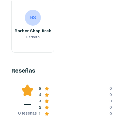
Barber Shop Jireh
BS
Barbero
BS
Barber Shop Jireh
Barbero
Reserva ahora
Reseñas
5
0
4
0
—
3
0
2
0
0
reseñas
1
0