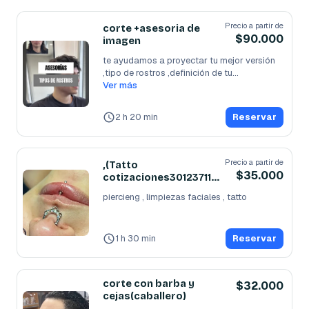
Precio a partir de
corte +asesoria de
$90.000
imagen
te ayudamos a proyectar tu mejor versión 
,tipo de rostros ,definición de tu
...
Ver más
2 h 20 min
Reservar
Precio a partir de
,(Tatto
$35.000
cotizaciones3012371159
) piercieng,faciales
piercieng , limpiezas faciales , tatto
1 h 30 min
Reservar
corte con barba y
$32.000
cejas(caballero)