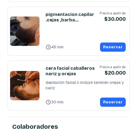
Precio a partir de
pigmentacion capilar
$30.000
.cejas ,barba
(barberos)
45 min
Reservar
Precio a partir de
cera facial caballeros
$20.000
nariz y orejas
depilación facial o incluye también orejas y 
nariz
30 min
Reservar
Colaboradores