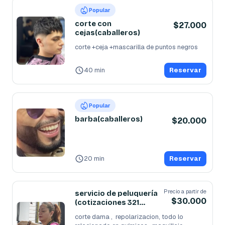
Popular
corte con
$27.000
cejas(caballeros)
corte +ceja +mascarilla de puntos negros
40 min
Reservar
Popular
barba(caballeros)
$20.000
20 min
Reservar
Precio a partir de
servicio de peluquería
$30.000
(cotizaciones 321
7608311 )
corte dama ,  repolarizacion, todo lo 