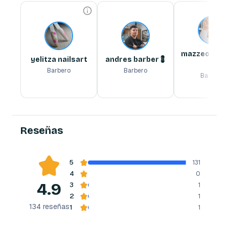
yelitza nailsart
andres barber💈
mazzeobarber 💕🌸
Barbero
Barbero
Barbero
semi permanente y 
expecializacion eñ tijera 
tradicionales 
mazzeobarbe
yelitza nailsart
andres barber💈
🌸
Barbero
Barbero
Barbero
Reserva ahora
Reserva ahora
Reserva ahora
Reseñas
5
131
4
0
4.9
3
1
2
1
134
reseñas
1
1