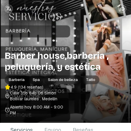
Barber house,barberia ,
peluquería, y estética
Barbería
Spa
Salon de belleza
Tatto
4.9
(134 reseñas)
Calle 35b 84b 06 Simón
Bolívar laureles
. Medellín
Abierto hoy
8:00 AM - 9:00
PM
Servicios
Equipo
Reseñas