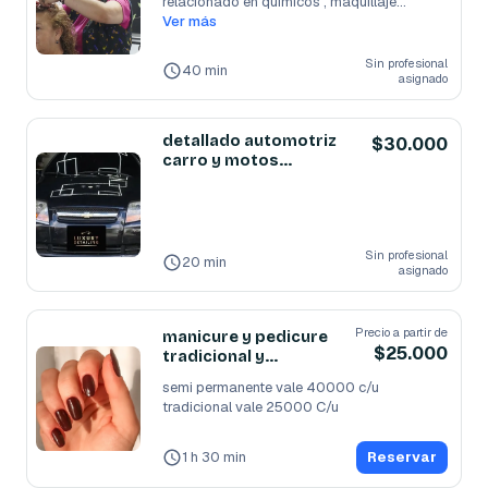
relacionado en químicos , maquillaje
...
Ver más
Sin profesional
40 min
asignado
detallado automotriz
$30.000
carro y motos
3219952378)
Sin profesional
20 min
asignado
Precio a partir de
manicure y pedicure
$25.000
tradicional y
semi(caballeros)
semi permanente vale 40000 c/u

tradicional vale 25000 C/u
1 h 30 min
Reservar