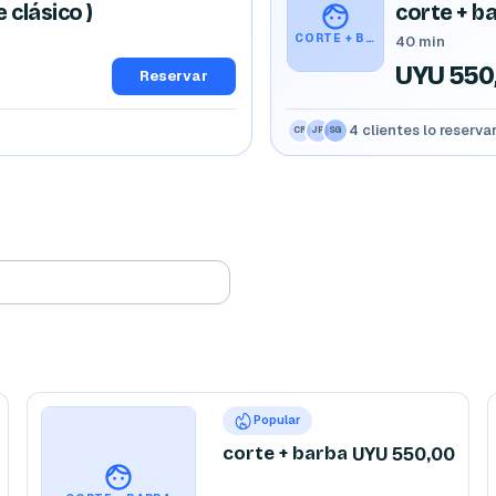
 clásico )
corte + b
CORTE + BARBA
40 min
UYU 550
Reservar
4 clientes lo reserv
CR
JP
SG
Popular
corte + barba
UYU 550,00