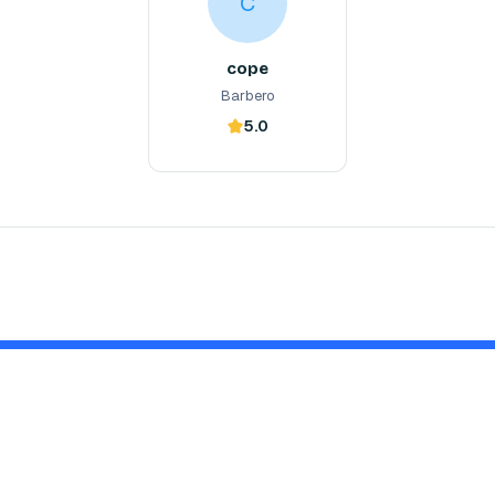
C
cope
Barbero
5.0
Reserva ahora