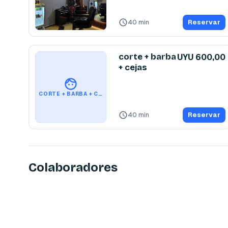
corte clásico
)
40 min
Reservar
corte + barba
UYU 600,00
+ cejas
CORTE + BARBA + CEJAS
40 min
Reservar
Colaboradores