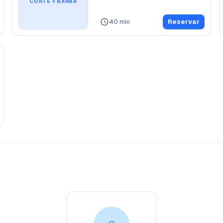
CORTE + BARBA
40 min
Reservar
cope
C
Barbero