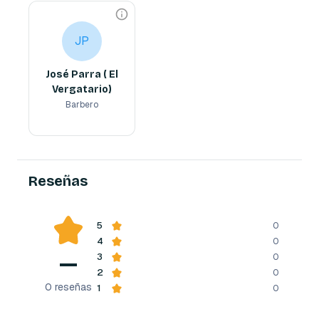
José Parra ( El Vergatario)
JP
Barbero
JP
experto en fade, cortes y 
barbas.
José Parra ( El
Vergatario)
Barbero
Reserva ahora
Reseñas
5
0
4
0
—
3
0
2
0
0
reseñas
1
0