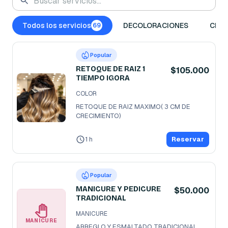
Todos los servicios
DECOLORACIONES
CEPI
69
Popular
RETOQUE DE RAIZ 1
$105.000
TIEMPO IGORA
COLOR
RETOQUE DE RAIZ MAXIMO( 3 CM DE 
CRECIMIENTO)
1 h
Reservar
Popular
MANICURE Y PEDICURE
$50.000
TRADICIONAL
MANICURE
MANICURE
ARREGLO Y ESMALTADO TRADICIONAL