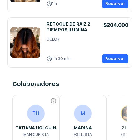
1 h
Reservar
RETOQUE DE RAIZ 2
$204.000
TIEMPOS ILUMINA
COLOR
1 h 30 min
Reservar
Colaboradores
TATIANA HOLGUIN
MARINA
ZULMA
TH
M
MANICURISTA
ESTILISTA
ESTILISTA
TH
M
uñas tradicionales, semi 
Estilista especia
permanente ,gel ,press 
en rubios, color
TATIANA HOLGUIN
MARINA
ZULMA
on,forrado con rubber 
lights, cortes de 
peinados. Comprom
Ve
MANICURISTA
ESTILISTA
ESTILISTA
con resaltar la b