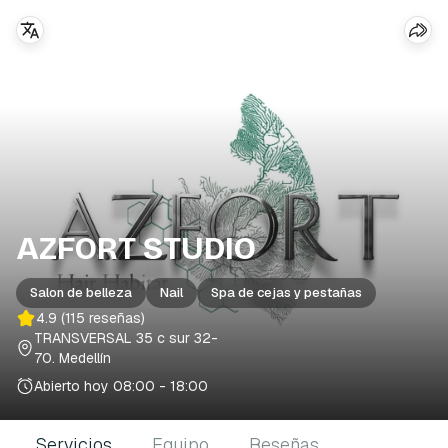
AZFORT STUDIO
Salon de belleza
Nail
Spa de cejas y pestañas
4.9
(115 reseñas)
TRANSVERSAL 35 c sur 32-
70
. Medellín
Abierto hoy
08:00 - 18:00
Servicios
Equipo
Reseñas