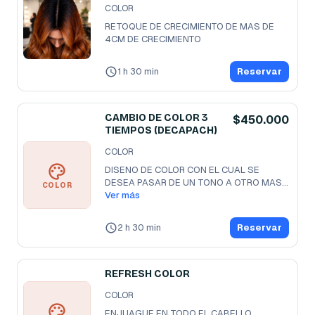
COLOR
RETOQUE DE CRECIMIENTO DE MAS DE 
4CM DE CRECIMIENTO
1 h 30 min
Reservar
CAMBIO DE COLOR 3
$450.000
TIEMPOS (DECAPACH)
COLOR
DISENO DE COLOR CON EL CUAL SE 
DESEA PASAR DE UN TONO A OTRO MAS 
COLOR
CLARO X 4
Ver más
...
2 h 30 min
Reservar
REFRESH COLOR
COLOR
ENJUAGUE EN TODO EL CABELLO