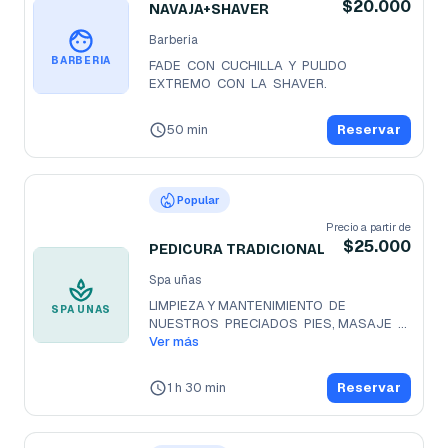
$20.000
NAVAJA+SHAVER
Barberia
BARBERIA
FADE  CON  CUCHILLA  Y  PULIDO  
EXTREMO  CON  LA  SHAVER.
50 min
Reservar
Popular
Precio a partir de
$25.000
PEDICURA TRADICIONAL
Spa uñas
LIMPIEZA Y MANTENIMIENTO  DE  
SPA UÑAS
NUESTROS  PRECIADOS  PIES, MASAJE  
RELAJANTE,
Ver más
...
1 h 30 min
Reservar