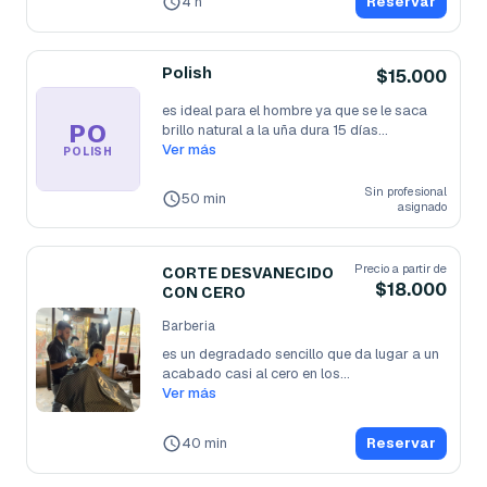
4 h
Reservar
Polish
$15.000
es ideal para el hombre ya que se le saca 
PO
brillo natural a la uña dura 15 días
...
Ver más
POLISH
Sin profesional
50 min
asignado
Precio a partir de
CORTE DESVANECIDO
$18.000
CON CERO
Barberia
es un degradado sencillo que da lugar a un 
acabado casi al cero en los
...
Ver más
40 min
Reservar