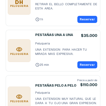
DH
RETIRAR  EL  BELLO  COMPLETAMENTE  DE  
PELUQUERIA
ESTA  AREA.
1 h
Reservar
PESTAÑAS UNA A UNA
$35.000
Peluqueria
UNA  EXTENSION   PARA  HACER TU 
MIRADA  MAS  EXPRESIVA.
PELUQUERIA
25 min
Reservar
Precio a partir de
$110.000
PESTAÑAS PELO A PELO
Peluqueria
UNA  EXTENSION  MUY  NATURAL  QUE  LE  
PELUQUERIA
DARA  A  TU  OJO UNA  GRAN  EXPRESION.