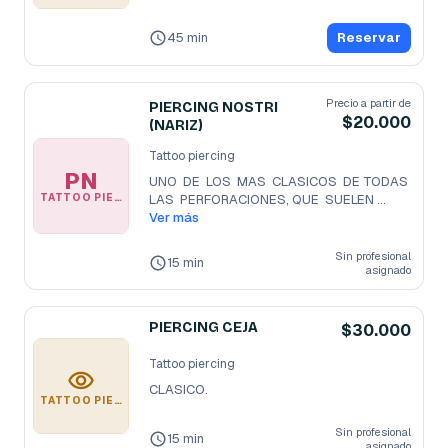
45 min
Reservar
Precio a partir de
PIERCING NOSTRI
$20.000
(NARIZ)
Tattoo piercing
PN
UNO  DE  LOS  MAS  CLASICOS  DE TODAS  
TATTOO PIERCING
LAS  PERFORACIONES, QUE  SUELEN 
HACERCES
Ver más
...
Sin profesional
15 min
asignado
PIERCING CEJA
$30.000
Tattoo piercing
CLASICO.
TATTOO PIERCING
Sin profesional
15 min
asignado