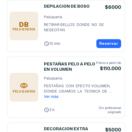
DEPILACION DE BOSO
$6000
Peluqueria
DB
RETIRAR BELLOS  DONDE  NO  SE 
PELUQUERIA
NESECITAN.
10 min
Reservar
Precio a partir de
PESTAÑAS PELO A PELO
$110.000
EN VOLUMEN
Peluqueria
PESTAÑAS  CON  EFECTO VOLUMEN, 
DONDE  USAMOS  LA  TECNICA  DE  
PELUQUERIA
AVANICOS (3D,4D,
Ver más
...
Sin profesional
3 h
asignado
DECORACION EXTRA
$5000