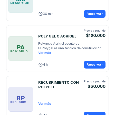
MEDIO TIME BRIKE
30 min
Reservar
Precio a partir de
$120.000
POLY GEL O ACRIGEL
Polygel o Acrigel esculpido 

PA
El Polygel es una técnica de construcción 
POLY GEL O ACRIGEL
de uñas
Ver más
...
4 h
Reservar
Precio a partir de
RECUBRIMIENTO CON
$60.000
POLYGEL
RP
RECUBRIMIENTO CON POLYGEL
Recubrimiento con polygel $60.000  

Ver más
Consiste en aplicar una capa muy 
delgada
...