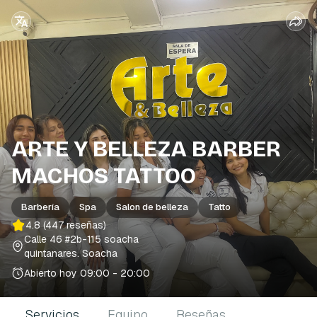
ARTE Y BELLEZA BARBER
MACHOS TATTOO
Barbería
Spa
Salon de belleza
Tatto
4.8
(447 reseñas)
Calle 46 #2b-115 soacha
quintanares
. Soacha
Abierto hoy
09:00 - 20:00
Servicios
Equipo
Reseñas