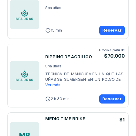
Spa uñas
SPA UÑAS
15 min
Reservar
Precio a partir de
$70.000
DIPPING DE ACRILICO
Spa uñas
TECNICA  DE  MANICURA EN  LA  QUE  LAS  
UÑAS SE  SUMERGEN  EN  UN  POLVO DE 
...
SPA UÑAS
Ver más
2 h 30 min
Reservar
MEDIO TIME BRIKE
$1
MB