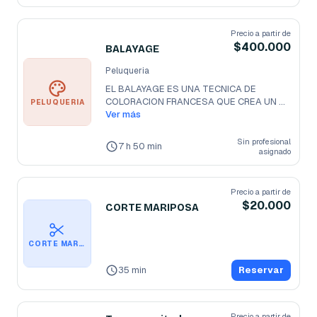
Precio a partir de
$400.000
BALAYAGE
Peluqueria
EL BALAYAGE ES UNA TECNICA DE 
COLORACION FRANCESA QUE CREA UN 
PELUQUERIA
CABELLO
Ver más
...
Sin profesional
7 h 50 min
asignado
Precio a partir de
$20.000
CORTE MARIPOSA
CORTE MARIPOSA
35 min
Reservar
Precio a partir de