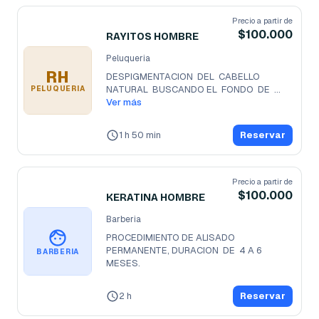
Precio a partir de
$100.000
RAYITOS HOMBRE
Peluqueria
RH
DESPIGMENTACION  DEL  CABELLO  
NATURAL  BUSCANDO EL  FONDO  DE  
PELUQUERIA
ACLARACION 
Ver más
...
1 h 50 min
Reservar
Precio a partir de
$100.000
KERATINA HOMBRE
Barberia
PROCEDIMIENTO DE ALISADO 
PERMANENTE, DURACION  DE  4 A 6 
BARBERIA
MESES.
2 h
Reservar