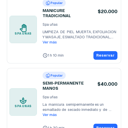
Popular
MANICURE
$20.000
TRADICIONAL
Spa uñas
LIMPIEZA  DE  PIEL  MUERTA, EXFOLIACION  
SPA UÑAS
Y MASAJE, ESMALTADO TRADICIONAL,
...
Ver más
1 h 10 min
Reservar
Popular
SEMI-PERMANENTE
$40.000
MANOS
Spa uñas
La  manicura  semipermanente es un  
SPA UÑAS
esmaltado de  secado inmediato y  de  
larga
Ver más
...
1 h 30 min
Reservar