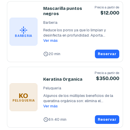
Precio a partir de
Mascarilla puntos
$12.000
negros
Barberia
Reduce los poros ya que lo limpian y 
desinfecta en profundidad. Aporta
...
BARBERIA
Ver más
20 min
Reservar
Precio a partir de
$350.000
Keratina Organica
Peluqueria
KO
Algunos de los múltiples beneficios de la 
queratina orgánica son: elimina el
...
PELUQUERIA
Ver más
6 h 40 min
Reservar