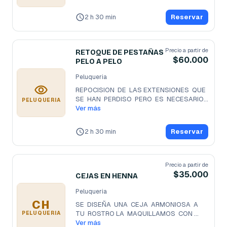
2 h 30 min
Reservar
Precio a partir de
RETOQUE DE PESTAÑAS
$60.000
PELO A PELO
Peluqueria
REPOCISION  DE  LAS EXTENSIONES  QUE  
SE  HAN  PERDISO  PERO  ES  NECESARIO 
PELUQUERIA
...
Ver más
2 h 30 min
Reservar
Precio a partir de
$35.000
CEJAS EN HENNA
Peluqueria
CH
SE  DISEÑA  UNA  CEJA  ARMONIOSA  A  
TU  ROSTRO LA  MAQUILLAMOS  CON 
PELUQUERIA
HENNA  QUE
Ver más
...