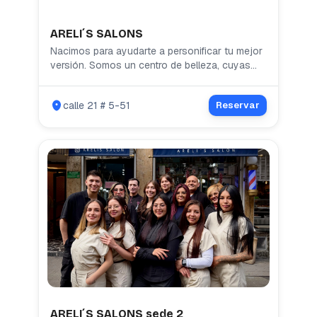
ARELI´S SALONS
Nacimos para ayudarte a personificar tu mejor
versión. Somos un centro de belleza, cuyas
actividades están englobadas en el sector de
servicios personales dedicados al cuidado de
calle 21 # 5-51
Reservar
la imagen. Contamos con áreas de peluqueria,
barberia, cejas, pestañas, manos y pies junto
con el mejor talento humano, mucho amor y
pasión por lo que hacemos. INSTAGRAM
@arelisalon
ARELI´S SALONS sede 2