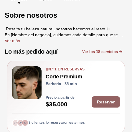
Sobre nosotros
 Resalta tu belleza natural, nosotros hacemos el resto ✨

En [Nombre del negocio], cuidamos cada detalle para que te 
sientas espectacular por dentro y por fuera. 💇‍♀️💅💆‍♀️

Ver más
Agenda tu cita hoy y regálate ese momento que mereces.
Lo más pedido aquí
Ver los 18 servicios
N.º 1 EN RESERVAS
Corte Premium
Barberia · 35 min
Precio a partir de
Reservar
$35.000
3 clientes lo reservaron este mes
CR
JP
SG