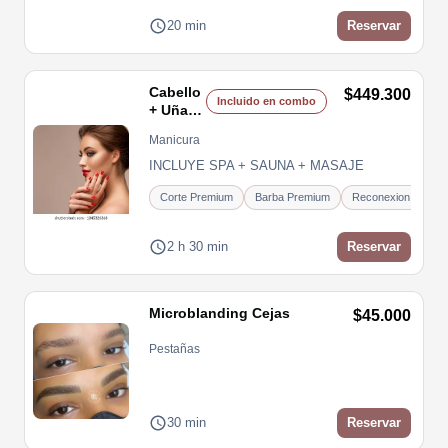
20 min
Reservar
Cabello
$449.300
Incluido en combo
+ Uñas
Dama
Manicura
INCLUYE SPA + SAUNA + MASAJE
Corte Premium
Barba Premium
Reconexion Molecu
2 h 30 min
Reservar
Microblanding Cejas
$45.000
Pestañas
30 min
Reservar