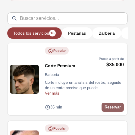
Todos los servicios
Pestañas
Barberia
Man
18
Popular
Precio a partir de
$35.000
Corte Premium
Barberia
Corte incluye un análisis del rostro, seguido 
de un corte preciso que puede
...
Ver más
35 min
Reservar
Popular