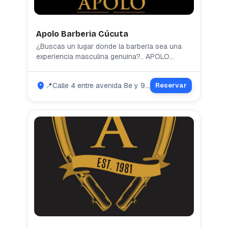
Apolo Barberia Cúcuta
¿Buscas un lugar donde la barbería sea una
experiencia masculina genuina?.. APOLO
BARBERIA es un espacio diseñado
exclusivamente para el hombre moderno. Aquí
📍Calle 4 entre avenida 8e y 9e segundo piso, Quinta Oriental .
Reservar
encontrarás un ambiente auténticamente
masculino donde podrás relajarte y recibir
servicios de barbería de primera calidad.
celebramos la tradición y el estilo masculino.
Somos tu destino exclusivo para cortes de
cabello impecables, afeitados clásicos y el
cuidado que todo hombre merece. ¡Bienvenido
a tu santuario!. Sumérgete en una experiencia
pensada solo para hombres, donde la
conversación, el ambiente relajado y los
profesionales expertos se unen para brindarte
un servicio excepcional.