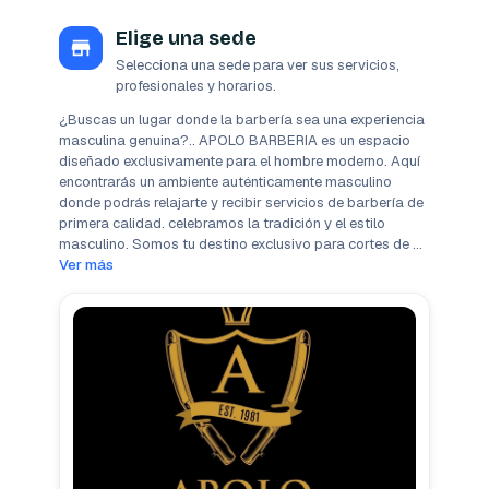
Elige una sede
Selecciona una sede para ver sus servicios,
profesionales y horarios.
¿Buscas un lugar donde la barbería sea una experiencia 
masculina genuina?.. APOLO BARBERIA es un espacio 
diseñado exclusivamente para el hombre moderno. Aquí 
encontrarás un ambiente auténticamente masculino 
donde podrás relajarte y recibir servicios de barbería de 
primera calidad. celebramos la tradición y el estilo 
masculino. Somos tu destino exclusivo para cortes de 
cabello impecables, afeitados clásicos y el cuidado que 
Ver más
todo hombre merece. ¡Bienvenido a tu santuario!. 
Sumérgete en una experiencia pensada solo para 
hombres, donde la conversación, el ambiente relajado y 
los profesionales expertos se unen para brindarte un 
servicio excepcional.