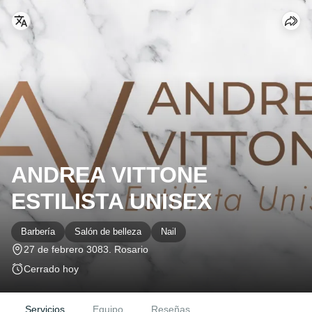
ANDREA VITTONE
ESTILISTA UNISEX
Barbería
Salón de belleza
Nail
27 de febrero 3083
. Rosario
Cerrado hoy
Servicios
Equipo
Reseñas