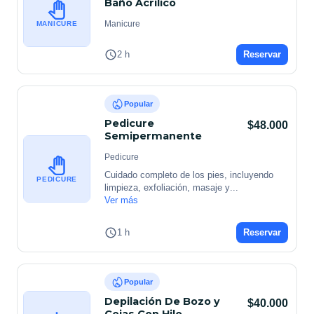
Baño Acrilico
Manicure
MANICURE
2 h
Reservar
Popular
Pedicure
$48.000
Semipermanente
Pedicure
Cuidado completo de los pies, incluyendo 
PEDICURE
limpieza, exfoliación, masaje y
...
Ver más
1 h
Reservar
Popular
Depilación De Bozo y
$40.000