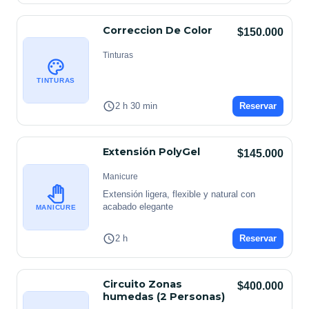
Correccion De Color
$150.000
Tinturas
TINTURAS
2 h 30 min
Reservar
Extensión PolyGel
$145.000
Manicure
Extensión ligera, flexible y natural con 
acabado elegante
MANICURE
2 h
Reservar
Circuito Zonas
$400.000
humedas (2 Personas)