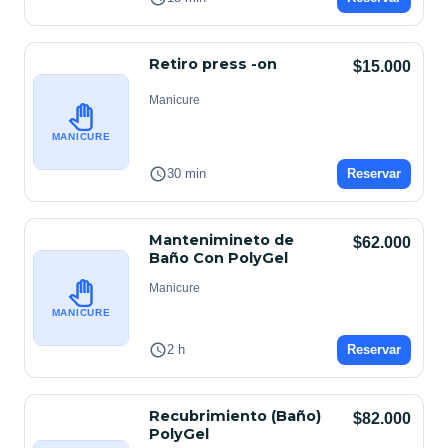
Retiro press -on
$15.000
Manicure
MANICURE
30 min
Reservar
Mantenimineto de
$62.000
Baño Con PolyGel
Manicure
MANICURE
2 h
Reservar
Recubrimiento (Baño)
$82.000
PolyGel