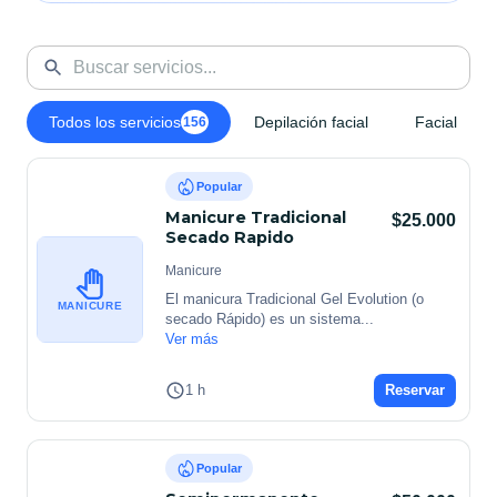
y verde oliva, pensado para que desconectes del estrés y 
disfrutes de un momento único.

📍 Villas de Granada, Bogotá

📲 WhatsApp: 317 436 1811

📸 Instagram, TikTok y Facebook: @spaamoret

💚 Amoret Beauty & Spa: donde la belleza, el bienestar y el amor 
Todos los servicios
Depilación facial
Facial
156
propio se encuentran. ✨

Popular
Manicure Tradicional
$25.000
Secado Rapido
Manicure
El manicura Tradicional Gel Evolution (o 
MANICURE
secado Rápido) es un sistema
...
Ver más
1 h
Reservar
Popular