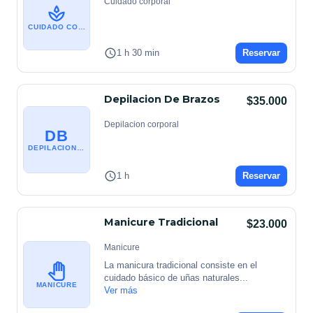
Cuidado corporal
CUIDADO CORPORAL
1 h 30 min
Reservar
Depilacion De Brazos
$35.000
Depilacion corporal
DB
DEPILACION CORPORAL
1 h
Reservar
Manicure Tradicional
$23.000
Manicure
La manicura tradicional consiste en el 
cuidado básico de uñas naturales
...
MANICURE
Ver más