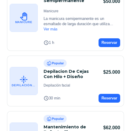
Semipermanente
$50.000
Manicure
La manicura semipermanente es un 
MANICURE
esmaltado de larga duración que utiliza
...
Ver más
1 h
Reservar
Popular
Depilacion De Cejas
$25.000
Con Hilo + Diseño
Depilación facial
DEPILACIÓN FACIAL
30 min
Reservar
Popular
Mantenimiento de
$62.000