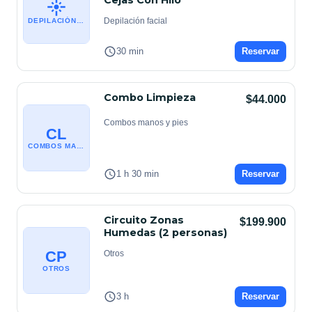
Cejas Con Hilo
Depilación facial
DEPILACIÓN FACIAL
30 min
Reservar
Combo Limpieza
$44.000
Combos manos y pies
CL
COMBOS MANOS Y PIES
1 h 30 min
Reservar
Circuito Zonas
$199.900
Humedas (2 personas)
CP
Otros
OTROS
3 h
Reservar