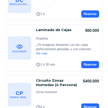
DC
DEPILACION CORPORAL
1 h
Reservar
Laminado de Cejas
$60.000
Pestañas
¿Te imaginas despertar con las cejas 
perfectamente peinadas y con volumen, 
PESTAÑAS
sin
Ver más
...
1 h 30 min
Reservar
Circuito Zonas
$400.000
Humedas (4 Persona)
CP
Zonas humedas
ZONAS HUMEDAS
4 h
Reservar