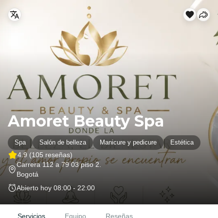
Amoret Beauty Spa
Spa
Salón de belleza
Manicure y pedicure
Estética
4.9
(105 reseñas)
Carrera 112 a 79 03 piso 2
.
Bogotá
Abierto hoy
08:00 - 22:00
Servicios
Equipo
Reseñas