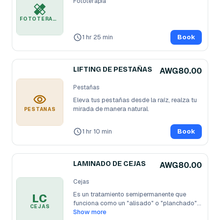
Fototerapia
FOTOTERAPIA
1 hr 25 min
Book
LIFTING DE PESTAÑAS
AWG80.00
Pestañas
Eleva tus pestañas desde la raíz, realza tu 
mirada de manera natural.
PESTAÑAS
1 hr 10 min
Book
LAMINADO DE CEJAS
AWG80.00
Cejas
Es un tratamiento semipermanente que 
LC
funciona como un "alisado" o "planchado"
...
CEJAS
Show more