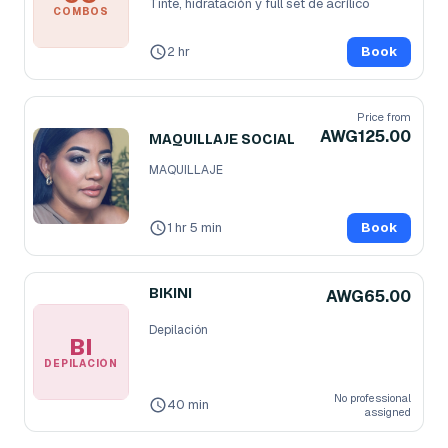
Tinte, hidratación y full set de acrílico
COMBOS
2 hr
Book
Price from
AWG125.00
MAQUILLAJE SOCIAL
MAQUILLAJE
1 hr 5 min
Book
BIKINI
AWG65.00
Depilación
BI
DEPILACIÓN
No professional
40 min
assigned