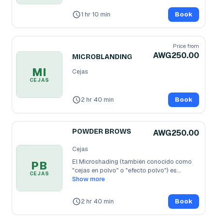
1 hr 10 min
Book
Price from
AWG250.00
MICROBLANDING
MI
Cejas
CEJAS
2 hr 40 min
Book
POWDER BROWS
AWG250.00
Cejas
El Microshading (también conocido como 
PB
"cejas en polvo" o "efecto polvo") es
...
CEJAS
Show more
2 hr 40 min
Book