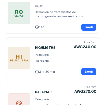
Cejas
RQ
Remoción de tratamientos de 
CEJAS
micropigmentación mal realizados.
1 hr
Book
Price from
AWG240.00
HIGHLIGTHS
Peluquería
HI
Highlights
PELUQUERÍA
2 hr 30 min
Book
Price from
AWG270.00
BALAYAGE
Peluquería