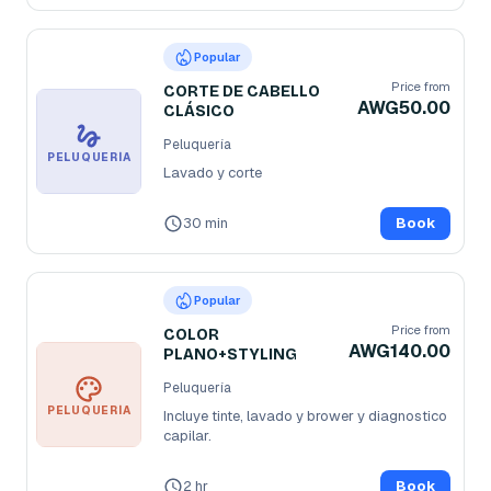
Popular
Price from
CORTE DE CABELLO
AWG50.00
CLÁSICO
Peluquería
PELUQUERÍA
Lavado y corte 
30 min
Book
Popular
Price from
COLOR
AWG140.00
PLANO+STYLING
Peluquería
PELUQUERÍA
Incluye tinte, lavado y brower y diagnostico 
capilar.
2 hr
Book