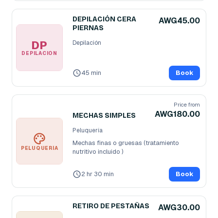
DEPILACIÓN CERA
AWG45.00
PIERNAS
DP
Depilación
DEPILACIÓN
45 min
Book
Price from
AWG180.00
MECHAS SIMPLES
Peluquería
Mechas finas o gruesas (tratamiento 
PELUQUERÍA
nutritivo incluido )
2 hr 30 min
Book
RETIRO DE PESTAÑAS
AWG30.00