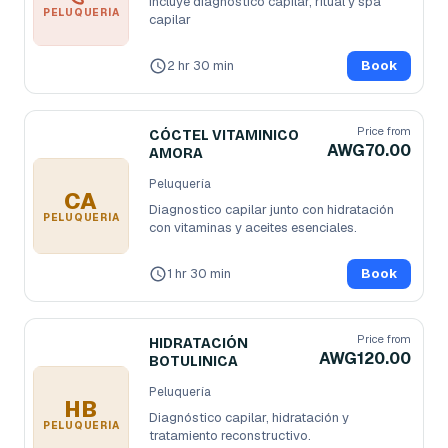
Incluye diagnostico capilar, ritual y spa 
PELUQUERÍA
capilar
2 hr 30 min
Book
Price from
CÓCTEL VITAMINICO
AWG70.00
AMORA
Peluquería
CA
Diagnostico capilar junto con hidratación 
PELUQUERÍA
con vitaminas y aceites esenciales. 
1 hr 30 min
Book
Price from
HIDRATACIÓN
AWG120.00
BOTULINICA
Peluquería
HB
Diagnóstico capilar, hidratación y 
PELUQUERÍA
tratamiento reconstructivo. 