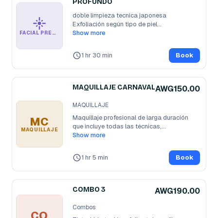
PROFUNDO
doble limpieza tecnica japonesa

Exfoliación según tipo de piel
...
Show more
FACIAL PREMIUM PROFUNDO
1 hr 30 min
Book
MAQUILLAJE CARNAVAL
AWG150.00
MAQUILLAJE
Maquillaje profesional de larga duración 
MC
que incluye todas las técnicas,
...
MAQUILLAJE
Show more
1 hr 5 min
Book
COMBO 3
AWG190.00
Combos
CO