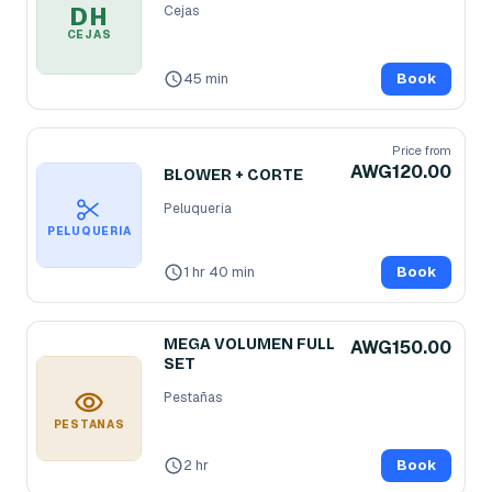
DH
Cejas
CEJAS
45 min
Book
Price from
AWG120.00
BLOWER + CORTE
Peluquería
PELUQUERÍA
1 hr 40 min
Book
MEGA VOLUMEN FULL
AWG150.00
SET
Pestañas
PESTAÑAS
2 hr
Book