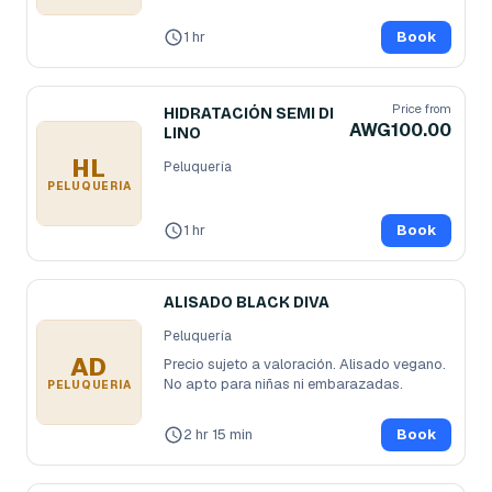
1 hr
Book
Price from
HIDRATACIÓN SEMI DI
AWG100.00
LINO
HL
Peluquería
PELUQUERÍA
1 hr
Book
ALISADO BLACK DIVA
Peluquería
AD
Precio sujeto a valoración. Alisado vegano. 
No apto para niñas ni embarazadas.
PELUQUERÍA
2 hr 15 min
Book