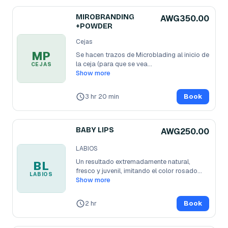
MIROBRANDING
AWG350.00
+POWDER
Cejas
MP
Se hacen trazos de Microblading al inicio de 
la ceja (para que se vea
...
CEJAS
Show more
3 hr 20 min
Book
BABY LIPS
AWG250.00
LABIOS
Un resultado extremadamente natural, 
BL
fresco y juvenil, imitando el color rosado
...
LABIOS
Show more
2 hr
Book