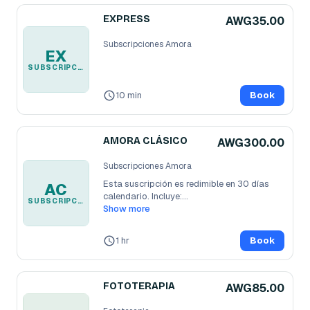
EXPRESS
AWG35.00
Subscripciones Amora
EX
SUBSCRIPCIONES AMORA
10 min
Book
AMORA CLÁSICO
AWG300.00
Subscripciones Amora
Esta suscripción es redimible en 30 días 
AC
calendario. Incluye:

SUBSCRIPCIONES AMORA
- 3 Blower 

Show more
- Un
...
1 hr
Book
FOTOTERAPIA
AWG85.00