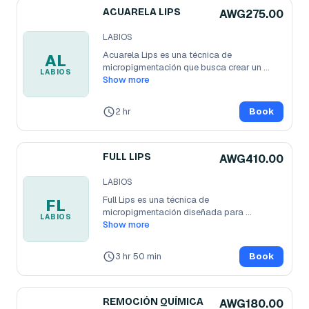
ACUARELA LIPS
AWG275.00
LABIOS
Acuarela Lips es una técnica de 
AL
micropigmentación que busca crear un 
LABIOS
efecto de
Show more
...
2 hr
Book
FULL LIPS
AWG410.00
LABIOS
Full Lips es una técnica de 
FL
micropigmentación diseñada para 
LABIOS
reemplazar el uso
Show more
...
3 hr 50 min
Book
REMOCIÓN QUÍMICA
AWG180.00