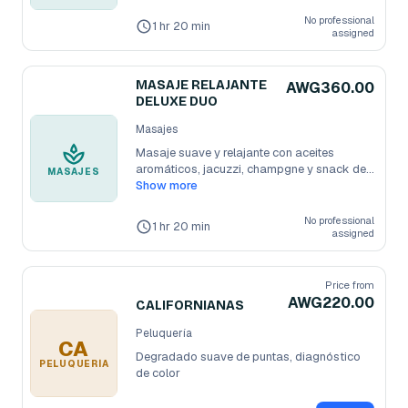
No professional
1 hr 20 min
assigned
MASAJE RELAJANTE
AWG360.00
DELUXE DUO
Masajes
Masaje suave y relajante con aceites 
aromáticos, jacuzzi, champgne y snack de
...
MASAJES
Show more
No professional
1 hr 20 min
assigned
Price from
AWG220.00
CALIFORNIANAS
Peluquería
CA
Degradado suave de puntas, diagnóstico 
PELUQUERÍA
de color 