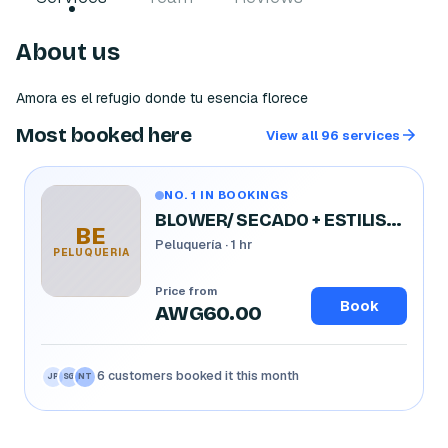
About us
Amora es el refugio donde tu esencia florece
Most booked here
View all 96 services
NO. 1 IN BOOKINGS
BLOWER/ SECADO + ESTILISMO
BE
Peluquería · 1 hr
PELUQUERÍA
Price from
Book
AWG60.00
6 customers booked it this month
LC
DV
AM