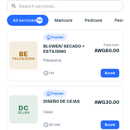
All services
Manicure
Pedicure
Pestañ
96
Popular
Price from
BLOWER/ SECADO +
AWG60.00
ESTILISMO
BE
PELUQUERÍA
Peluquería
1 hr
Book
Popular
DISEŇO DE CEJAS
AWG30.00
DC
Cejas
CEJAS
30 min
Book