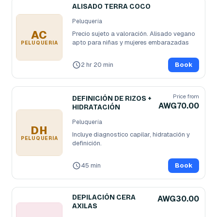
ALISADO TERRA COCO
Peluquería
AC
Precio sujeto a valoración. Alisado vegano 
apto para niñas y mujeres embarazadas
PELUQUERÍA
2 hr 20 min
Book
Price from
DEFINICIÓN DE RIZOS +
AWG70.00
HIDRATACIÓN
Peluquería
DH
Incluye diagnostico capilar, hidratación y 
PELUQUERÍA
definición.
45 min
Book
DEPILACIÓN CERA
AWG30.00
AXILAS