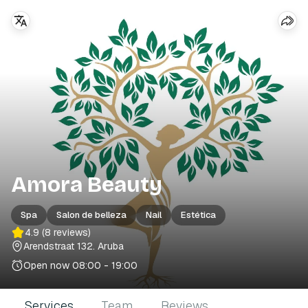
Amora Beauty
Spa
Salon de belleza
Nail
Estética
4.9
(8 reviews)
Arendstraat 132
. Aruba
Open now
08:00 - 19:00
Services
Team
Reviews