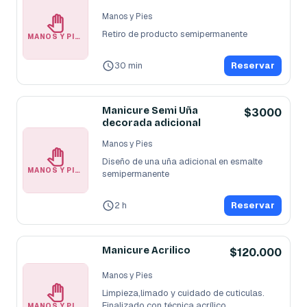
Manos y Pies
Retiro de producto semipermanente
MANOS Y PIES
30 min
Reservar
Manicure Semi Uña
$3000
decorada adicional
Manos y Pies
Diseño de una uña adicional en esmalte 
MANOS Y PIES
semipermanente
2 h
Reservar
Manicure Acrilico
$120.000
Manos y Pies
Limpieza,limado y cuidado de cuticulas. 
Finalizado con técnica acrílico
MANOS Y PIES