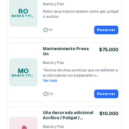
Manos y Pies
RO
Retiro de producto externo como gel, poligel 
MANOS Y PIES
o acrilico
1 h
Reservar
Mantenimiento Press
$75.000
On
Manos y Pies
MO
Técnica de uñas postizas que se adhieren a 
la uña natural con pegamento o
...
MANOS Y PIES
Ver más
2 h
Reservar
Uña decorada adicional
$10.000
Acrílico / Poligel /
Presson
Manos y Pies