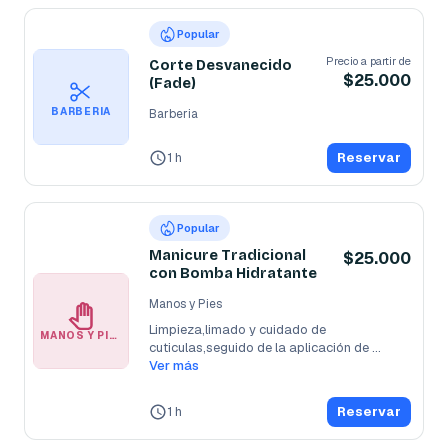
Popular
Precio a partir de
Corte Desvanecido
$25.000
(Fade)
BARBERIA
Barberia
1 h
Reservar
Popular
Manicure Tradicional
$25.000
con Bomba Hidratante
Manos y Pies
Limpieza,limado y cuidado de 
MANOS Y PIES
cuticulas,seguido de la aplicación de 
esmalte de
Ver más
...
1 h
Reservar