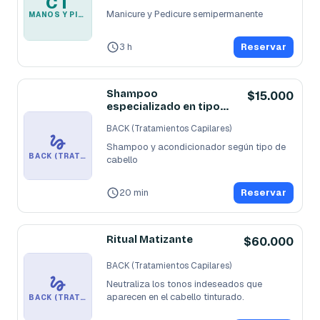
CT
Manicure y Pedicure semipermanente
MANOS Y PIES
3 h
Reservar
Shampoo
$15.000
especializado en tipo
de cabello
BACK (Tratamientos Capilares)
Shampoo y acondicionador según tipo de 
BACK (TRATAMIENTOS CAPILARES)
cabello
20 min
Reservar
Ritual Matizante
$60.000
BACK (Tratamientos Capilares)
Neutraliza los tonos indeseados que 
aparecen en el cabello tinturado.
BACK (TRATAMIENTOS CAPILARES)