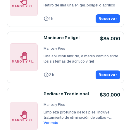
Retiro de una uña en gel, poligel o acrilico
MANOS Y PIES
1 h
Reservar
Manicure Poligel
$85.000
Manos y Pies
Una solución híbrida, a medio camino entre 
los sistemas de acrílico y gel
MANOS Y PIES
2 h
Reservar
Pedicure Tradicional
$30.000
Manos y Pies
Limpieza profunda de los pies, incluye 
tratamiento de eliminación de callos +
...
MANOS Y PIES
Ver más