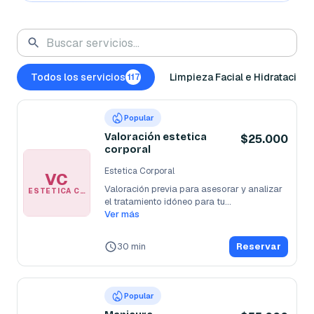
Todos los servicios
Limpieza Facial e Hidratación
117
Popular
Valoración estetica
$25.000
corporal
Estetica Corporal
VC
Valoración previa para asesorar y analizar 
ESTETICA CORPORAL
el tratamiento idóneo para tu
...
Ver más
30 min
Reservar
Popular