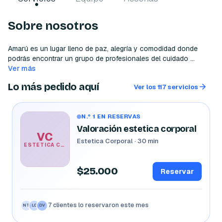
Sobre nosotros
Amarú es un lugar lleno de paz, alegría y comodidad donde 
podrás encontrar un grupo de profesionales del cuidado 
personal. Dia a dia nos preparamos para los retos que nuestros 
Ver más
clientes y la moda nos imponen. en Amarú encontraras lo mejor 
Lo más pedido aquí
Ver los 117 servicios
del cuidado de cabello, uñas y cuerpo sin importar tu edad o 
género, acá desde niños jóvenes  y hasta  Adultos mayores 
han encontrado el lugar ideal para sus necesidades de cuidado 
N.º 1 EN RESERVAS
personal.
Valoración estetica corporal
VC
Estetica Corporal · 30 min
ESTETICA CORPORAL
$25.000
Reservar
7 clientes lo reservaron este mes
AM
MR
CR