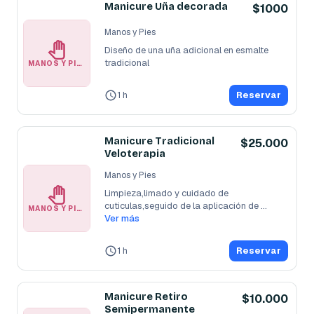
Manicure Uña decorada
$1000
Manos y Pies
Diseño de una uña adicional en esmalte 
tradicional
MANOS Y PIES
1 h
Reservar
Manicure Tradicional
$25.000
Veloterapia
Manos y Pies
Limpieza,limado y cuidado de 
cuticulas,seguido de la aplicación de 
MANOS Y PIES
esmalte de
Ver más
...
1 h
Reservar
Manicure Retiro
$10.000
Semipermanente