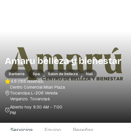
Amaru belleza y bienestar
Barbería
Spa
Salon de belleza
Nail
4.6
(165 reseñas)
Centro Comercial Milan Plaza
Tocancipa L-206 Vereda
Verganzo
. Tocancipá
Abierto hoy
9:30 AM - 7:00
PM
Servicios
Equipo
Reseñas