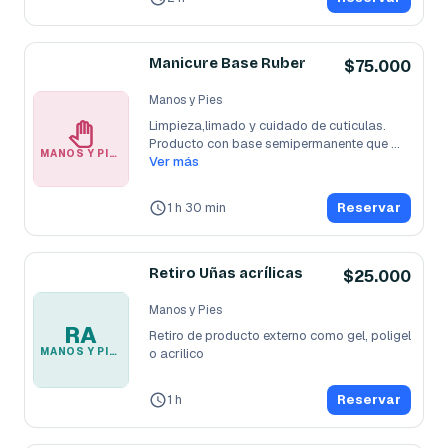
Manicure Base Ruber
$75.000
Manos y Pies
Limpieza,limado y cuidado de cuticulas. 
Producto con base semipermanente que 
MANOS Y PIES
se
Ver más
...
1 h 30 min
Reservar
Retiro Uñas acrílicas
$25.000
Manos y Pies
RA
Retiro de producto externo como gel, poligel 
MANOS Y PIES
o acrilico
1 h
Reservar