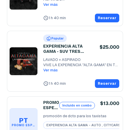
VIVE LA EXPRIENCIA ALTA GAMA EN TU
Ver más
...
1 h 40 min
Reservar
Popular
EXPERIENCIA ALTA
$25.000
GAMA - SUV TRES
CORRIDAS DE ASIENTOS
LAVADO + ASPIRADO 

VIVE LA EXPERIENCIA "ALTA GAMA" EN TU 
FURGON O TU CAMION Y
Ver más
...
1 h 40 min
Reservar
PROMO
$13.000
Incluido en combo
ESPECI
AL
promoción de dcto para los taxistas
TAXIST
PT
A
EXPERIENCIA ALTA GAMA - AUTO , CITYCARS
PROMO ESPECIAL TAXISTA