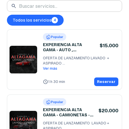
Todos los servicios
4
Popular
EXPERIENCIA ALTA
$15.000
GAMA - AUTO ,
CITYCARS
OFERTA DE LANZAMIENTO LAVADO  + 
ASPIRADO 

VIVE LA EXPERIENCIA "ALTA GAMA" EN 
Ver más
TU
...
1 h 30 min
Reservar
Popular
EXPERIENCIA ALTA
$20.000
GAMA - CAMIONETAS -
JEEP - SUV
OFERTA DE LANZAMIENTO  LAVADO + 
ASPIRADO
