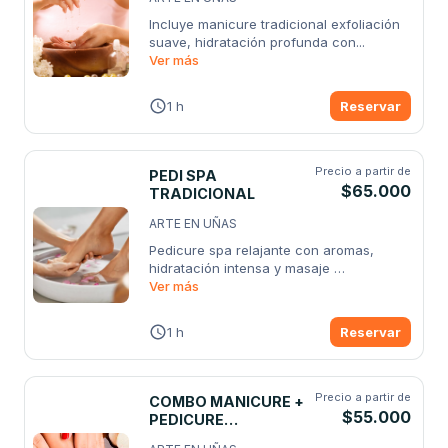
Incluye manicure tradicional exfoliación 
suave, hidratación profunda con
...
Ver más
1 h
Reservar
Precio a partir de
PEDI SPA
$65.000
TRADICIONAL
ARTE EN UÑAS
Pedicure spa relajante con aromas, 
hidratación intensa y masaje 
revitalizante
Ver más
...
1 h
Reservar
Precio a partir de
COMBO MANICURE +
$55.000
PEDICURE
TRADICIONAL