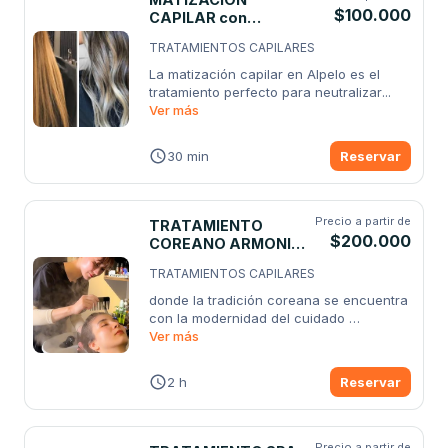
$100.000
CAPILAR con
cepillado
TRATAMIENTOS CAPILARES
La matización capilar en Alpelo es el 
tratamiento perfecto para neutralizar
...
Ver más
30 min
Reservar
Precio a partir de
TRATAMIENTO
$200.000
COREANO ARMONIA
HERBAL
TRATAMIENTOS CAPILARES
donde la tradición coreana se encuentra 
con la modernidad del cuidado 
personal.
Ver más
...
2 h
Reservar
Precio a partir de