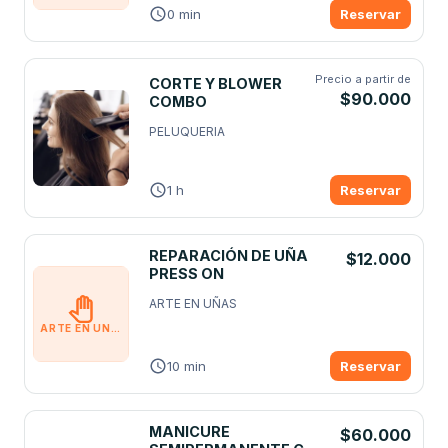
0 min
Reservar
Precio a partir de
CORTE Y BLOWER
$90.000
COMBO
PELUQUERIA
1 h
Reservar
REPARACIÓN DE UÑA
$12.000
PRESS ON
ARTE EN UÑAS
ARTE EN UÑAS
10 min
Reservar
MANICURE
$60.000