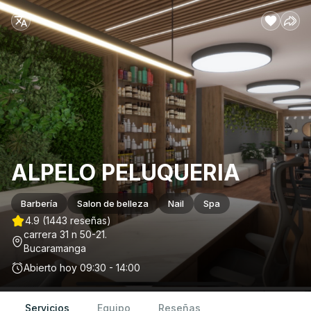
ALPELO PELUQUERIA
Barbería
Salon de belleza
Nail
Spa
4.9
(1443 reseñas)
carrera 31 n 50-21
.
Bucaramanga
Abierto hoy
09:30 - 14:00
Servicios
Equipo
Reseñas