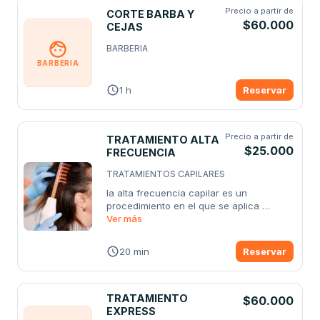
Precio a partir de
CORTE BARBA Y
$60.000
CEJAS
BARBERIA
BARBERIA
1 h
Reservar
Precio a partir de
TRATAMIENTO ALTA
$25.000
FRECUENCIA
TRATAMIENTOS CAPILARES
la alta frecuencia capilar es un 
procedimiento en el que se aplica 
energía
Ver más
...
20 min
Reservar
TRATAMIENTO
$60.000
EXPRESS