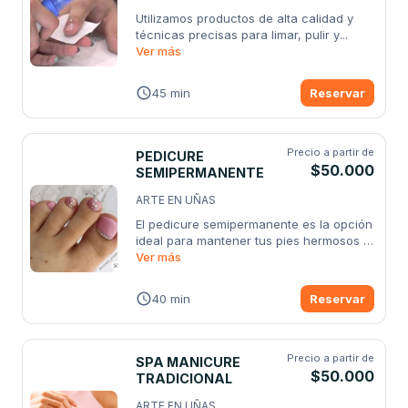
Utilizamos productos de alta calidad y 
técnicas precisas para limar, pulir y
...
Ver más
45 min
Reservar
Precio a partir de
PEDICURE
$50.000
SEMIPERMANENTE
ARTE EN UÑAS
El pedicure semipermanente es la opción 
ideal para mantener tus pies hermosos 
y
Ver más
...
40 min
Reservar
Precio a partir de
SPA MANICURE
$50.000
TRADICIONAL
ARTE EN UÑAS