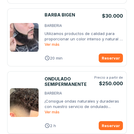
BARBA BIGEN
$30.000
BARBERIA
Utilizamos productos de calidad para 
proporcionar un color intenso y natural 
a
Ver más
...
20 min
Reservar
Precio a partir de
ONDULADO
$250.000
SEMIPERMANENTE
BARBERIA
¡Consigue ondas naturales y duraderas 
con nuestro servicio de ondulado
...
Ver más
2 h
Reservar