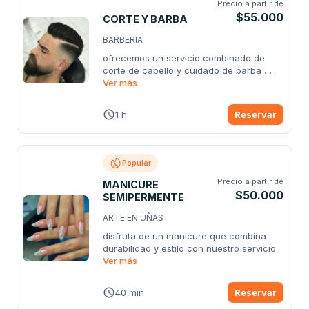
Precio a partir de
$55.000
CORTE Y BARBA
BARBERIA
ofrecemos un servicio combinado de 
corte de cabello y cuidado de barba 
diseñado
Ver más
...
1 h
Reservar
Popular
Precio a partir de
MANICURE
$50.000
SEMIPERMENTE
ARTE EN UÑAS
disfruta de un manicure que combina 
durabilidad y estilo con nuestro servicio
...
Ver más
40 min
Reservar