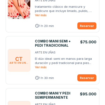
ARTE EN UÑAS
tratamiento clásico de manicure y 
pedicure que incluye limado, pulido, 
cuidado
Ver más
...
1 h 20 min
Reservar
COMBO MANI SEMI +
$75.000
PEDI TRADICIONAL
ARTE EN UÑAS
CT
El dúo ideal: semi en manos para larga 
duración y pedi tradicional para pies
...
ARTE EN UÑAS
Ver más
1 h 30 min
Reservar
COMBO MANI Y PEDI
$95.000
SEMIPERMANENTE
ARTE EN UÑAS