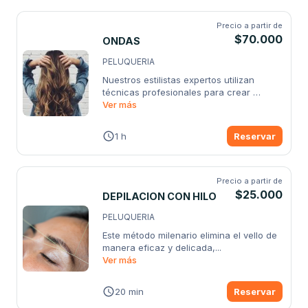
Precio a partir de
$70.000
ONDAS
PELUQUERIA
Nuestros estilistas expertos utilizan 
técnicas profesionales para crear 
ondas
Ver más
...
1 h
Reservar
Precio a partir de
$25.000
DEPILACION CON HILO
PELUQUERIA
Este método milenario elimina el vello de 
manera eficaz y delicada,
...
Ver más
20 min
Reservar