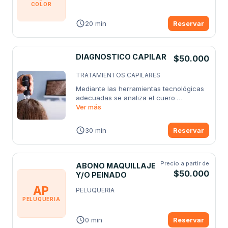
COLOR
20 min
Reservar
DIAGNOSTICO CAPILAR
$50.000
TRATAMIENTOS CAPILARES
Mediante las herramientas tecnológicas 
adecuadas se analiza el cuero 
cabelludo
Ver más
...
30 min
Reservar
Precio a partir de
ABONO MAQUILLAJE
$50.000
Y/O PEINADO
AP
PELUQUERIA
PELUQUERIA
0 min
Reservar