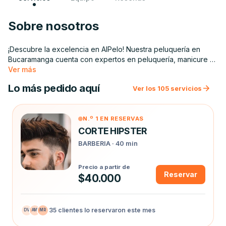
Sobre nosotros
¡Descubre la excelencia en AlPelo! Nuestra peluquería en 
Bucaramanga cuenta con expertos en peluquería, manicure y 
barbería. Experimenta un servicio al cliente incomparable y la 
Ver más
atención de profesionales altamente capacitados en cada 
Lo más pedido aquí
Ver los 105 servicios
especialidad. ¡Te invitamos a vivir la mejor experiencia de 
belleza en AlPelo!
N.º 1 EN RESERVAS
CORTE HIPSTER
BARBERIA · 40 min
Precio a partir de
Reservar
$40.000
35 clientes lo reservaron este mes
DV
AM
MR