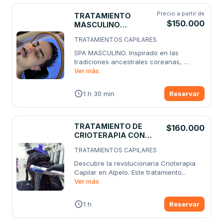
Precio a partir de
TRATAMIENTO
$150.000
MASCULINO
COREANO ARMONIA
TRATAMIENTOS CAPILARES
HERBAL
SPA MASCULINO. Inspirado en las 
tradiciones ancestrales coreanas, 
nuestro spa
Ver más
...
1 h 30 min
Reservar
TRATAMIENTO DE
$160.000
CRIOTERAPIA CON
CEPILLADO
TRATAMIENTOS CAPILARES
Descubre la revolucionaria Crioterapia 
Capilar en Alpelo. Este tratamiento
...
Ver más
1 h
Reservar