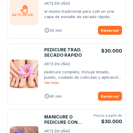
ARTE EN UÑAS
el mismo tradicional pero coN un una 
ARTE EN UÑAS
capa de esmalte de secado rápido.
30 min
Reservar
PEDICURE TRAD.
$30.000
SECADO RAPIDO
ARTE EN UÑAS
pedicure completo, Incluye limado, 
pulido, cuidado de cutículas y aplicación 
de
Ver más
...
40 min
Reservar
Precio a partir de
MANICURE O
$30.000
PEDICURE CON
POLICHADA
ARTE EN UÑAS