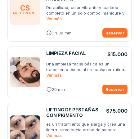
CS
Durabilidad, color vibrante y cuidado 
completo en un solo combo: manicure y
...
ARTE EN UÑAS
Ver más
1 h 30 min
Reservar
LIMPIEZA FACIAL
$15.000
Una limpieza facial básica es un 
tratamiento esencial en cualquier rutina 
de
Ver más
...
20 min
Reservar
LIFTING DE PESTAÑAS
$75.000
CON PIGMENTO
es un tratamiento que alarga y crea una 
ligera curva hacia arriba de manera
...
Ver más