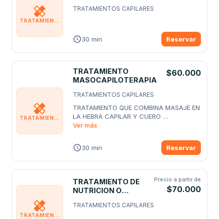
TRATAMIENTOS CAPILARES
TRATAMIENTOS CAPILARES
30 min
Reservar
TRATAMIENTO
$60.000
MASOCAPILOTERAPIA
TRATAMIENTOS CAPILARES
TRATAMIENTO QUE COMBINA MASAJE EN 
LA HEBRA CAPILAR Y CUERO 
TRATAMIENTOS CAPILARES
CABELLUDO, IDEAL
Ver más
...
30 min
Reservar
Precio a partir de
TRATAMIENTO DE
$70.000
NUTRICION O
RECONSTRUCCION
TRATAMIENTOS CAPILARES
TRATAMIENTOS CAPILARES