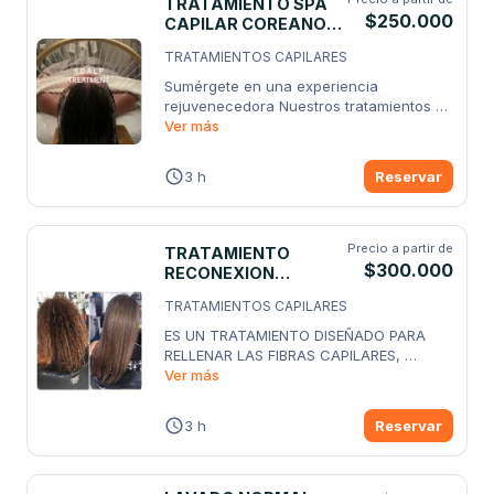
TRATAMIENTO SPA
$250.000
CAPILAR COREANO
ENERGIA VITAL
TRATAMIENTOS CAPILARES
Sumérgete en una experiencia 
rejuvenecedora Nuestros tratamientos 
exclusivos
Ver más
...
3 h
Reservar
Precio a partir de
TRATAMIENTO
$300.000
RECONEXION
MOLECULAR
TRATAMIENTOS CAPILARES
ES UN TRATAMIENTO DISEÑADO PARA 
RELLENAR LAS FIBRAS CAPILARES, 
FORTALECE,
Ver más
...
3 h
Reservar