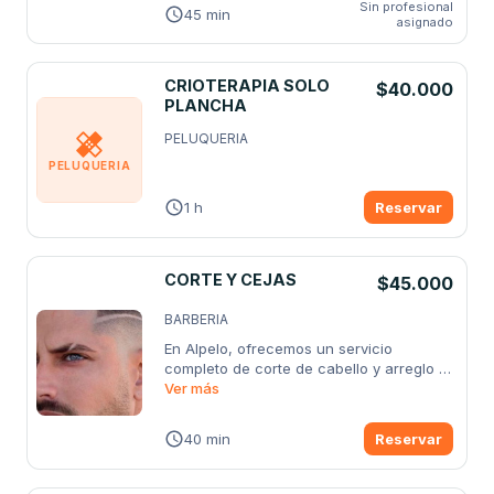
Sin profesional
45 min
asignado
CRIOTERAPIA SOLO
$40.000
PLANCHA
PELUQUERIA
PELUQUERIA
1 h
Reservar
CORTE Y CEJAS
$45.000
BARBERIA
En Alpelo, ofrecemos un servicio 
completo de corte de cabello y arreglo 
de
Ver más
...
40 min
Reservar