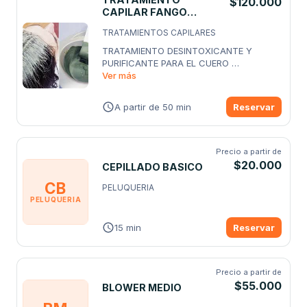
$120.000
CAPILAR FANGO
DETOX CON CEPILLADO
TRATAMIENTOS CAPILARES
TRATAMIENTO DESINTOXICANTE Y 
PURIFICANTE PARA EL CUERO 
CABELLUDO Y HEBRA
Ver más
...
A partir de 50 min
Reservar
Precio a partir de
$20.000
CEPILLADO BASICO
CB
PELUQUERIA
PELUQUERIA
15 min
Reservar
Precio a partir de
$55.000
BLOWER MEDIO