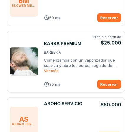
BM
BLOWER MEDIO
50 min
Reservar
Precio a partir de
$25.000
BARBA PREMIUM
BARBERIA
Comenzamos con un vaporizador que 
suaviza y abre los poros, seguido de 
toallas
Ver más
...
35 min
Reservar
ABONO SERVICIO
$50.000
AS
ABONO SERVICIO