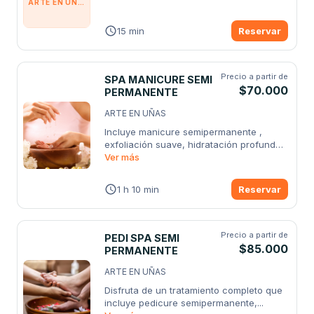
ARTE EN UÑAS
15 min
Reservar
Precio a partir de
SPA MANICURE SEMI
$70.000
PERMANENTE
ARTE EN UÑAS
Incluye manicure semipermanente , 
exfoliación suave, hidratación profunda 
con
Ver más
...
1 h 10 min
Reservar
Precio a partir de
PEDI SPA SEMI
$85.000
PERMANENTE
ARTE EN UÑAS
Disfruta de un tratamiento completo que 
incluye pedicure semipermanente,
...