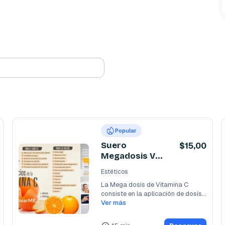
Popular
Suero
$15,00
Megadosis Vit
C 12.5 gr
Estéticos
La Mega dosis de Vitamina C 
consiste en la aplicación de dosis 
muy altas de
Ver más
...