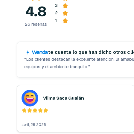
T
A
4.8
3
E
,
2
B
1
26
reseñas
I
K
I
N
I
te cuenta lo que han dicho otros cl
"
Los clientes destacan la excelente atención, la amabil
equipos y el ambiente tranquilo.
"
Vilma Saca Gualán
abril, 25 2025