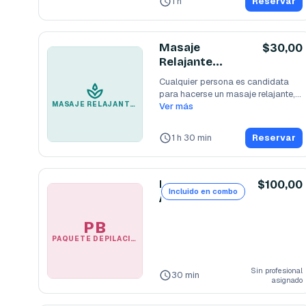
1 h
Reservar
Masaje
$30,00
Relajante
Completo
Cualquier persona es candidata 
para hacerse un masaje relajante, 
MASAJE RELAJANTE COMPLETO
siempre que le
Ver más
...
1 h 30 min
Reservar
P
$100,00
Incluido en combo
A
Q
PB
U
PAQUETE DEPILACIÓN 8 SESIONES BIGOTE
E
T
E
Sin profesional
30 min
asignado
D
E