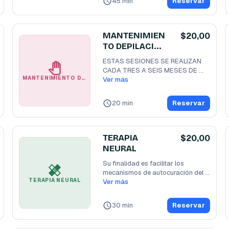
45 min
Reservar
MANTENIMIEN
$20,00
TO DEPILACIÓN
POR UNA ZONA
ESTAS SESIONES SE REALIZAN 
CADA TRES A SEIS MESES DE 
MANTENIMIENTO DEPILACIÓN POR UNA ZONA
ACUERDO A LA NECESIDAD DE
Ver más
...
20 min
Reservar
TERAPIA
$20,00
NEURAL
Su finalidad es facilitar los 
mecanismos de autocuración del 
TERAPIA NEURAL
organismo enfermo
Ver más
...
30 min
Reservar