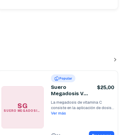
Popular
Suero
$25,00
Megadosis Vit
C 25gr
La megadosis de vitamina C 
SG
consiste en la aplicación de dosis 
SUERO MEGADOSIS VIT C 25GR
muy altas de
Ver más
...