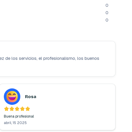
,
0
B
R
0
A
0
Z
O
S
ez de los servicios, el profesionalismo, los buenos
Rosa
Buena profesional 
abril, 15 2025