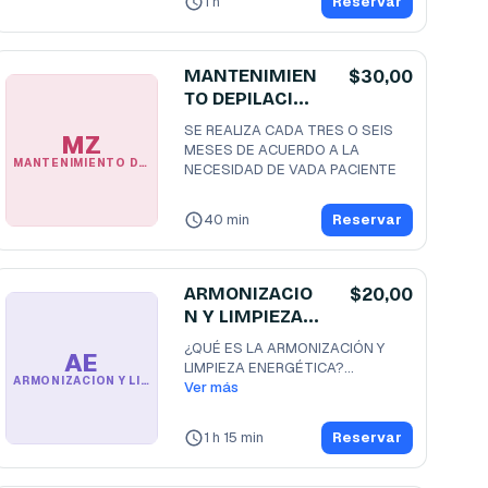
1 h
Reservar
MANTENIMIEN
$30,00
TO DEPILACION
POR DOS
SE REALIZA CADA TRES O SEIS 
MZ
ZONAS
MESES DE ACUERDO A LA 
MANTENIMIENTO DEPILACION POR DOS ZONAS
NECESIDAD DE VADA PACIENTE 
40 min
Reservar
ARMONIZACIO
$20,00
N Y LIMPIEZA
ENERGETICA
¿QUÉ ES LA ARMONIZACIÓN Y 
AE
LIMPIEZA ENERGÉTICA?

ARMONIZACION Y LIMPIEZA ENERGETICA
Ver más
La sesión de Armonización y
...
1 h 15 min
Reservar