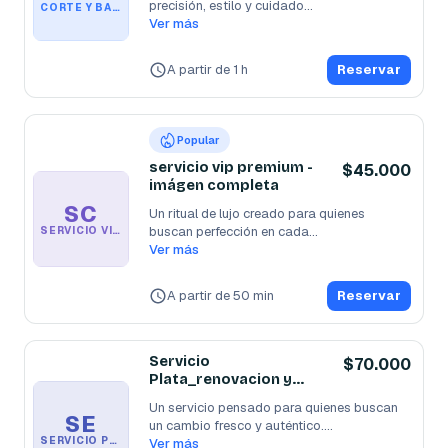
precisión, estilo y cuidado
...
CORTE Y BARBA CON MASCARILLA HIDRATANTE VIP 💈
Ver más
A partir de 1 h
Reservar
Popular
servicio vip premium -
$45.000
imágen completa
SC
Un ritual de lujo creado para quienes 
buscan perfección en cada
...
SERVICIO VIP PREMIUM - IMÁGEN COMPLETA
Ver más
A partir de 50 min
Reservar
Servicio
$70.000
Plata_renovacion y
estilo 🥈
Un servicio pensado para quienes buscan 
SE
un cambio fresco y auténtico.

SERVICIO PLATA_RENOVACION Y ESTILO 🥈
Incluye
Ver más
...