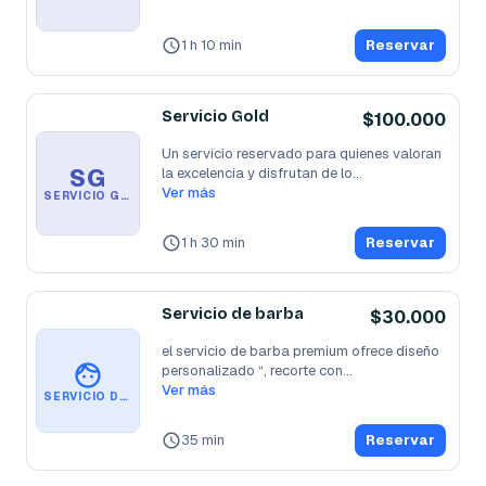
1 h 10 min
Reservar
Servicio Gold
$100.000
Un servicio reservado para quienes valoran 
SG
la excelencia y disfrutan de lo
...
Ver más
SERVICIO GOLD
1 h 30 min
Reservar
Servicio de barba
$30.000
el servicio de barba premium ofrece diseño 
personalizado “, recorte con
...
Ver más
SERVICIO DE BARBA
35 min
Reservar