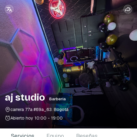
aj studio
Barbería
carrera 77a #69a_63
. Bogotá
Abierto hoy
10:00 - 19:00
Servicios
Equipo
Reseñas