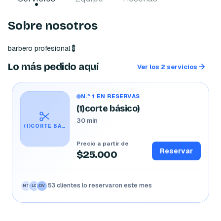
Sobre nosotros
barbero profesional💈
Lo más pedido aquí
Ver los 2 servicios
N.º 1 EN RESERVAS
(1)corte básico)
30 min
(1)CORTE BÁSICO)
Precio a partir de
Reservar
$25.000
53 clientes lo reservaron este mes
NT
LC
DV