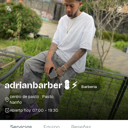
adrianbarber💈⚡️
Barbería
centro de pasto
. Pasto,
Nariño
Abierto hoy
07:00 - 19:30
Servicios
Equipo
Reseñas