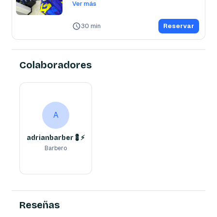
Ver más
30 min
Reservar
Colaboradores
adrianbarber💈⚡️
A
Barbero
A
adrianbarber💈⚡️
Barbero
Reserva ahora
Reseñas