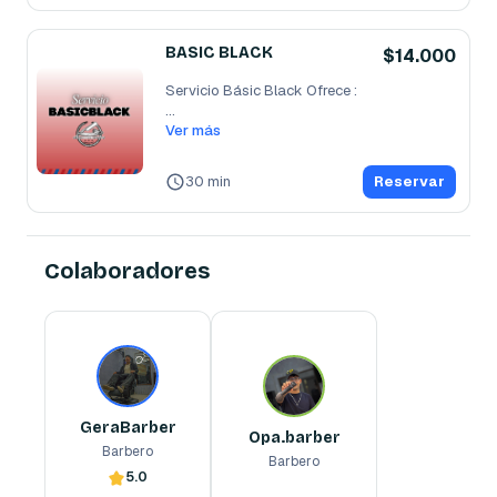
BASIC BLACK
$14.000
Servicio Básic Black Ofrece :                                                  
...
Ver más
30 min
Reservar
Colaboradores
GeraBarber
Opa.barber
Barbero
Barbero
GeraBarber
Opa.barber
Barbero
Barbero
5.0
Reserva ahora
Reserva ahora