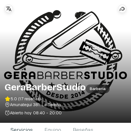
GeraBarberStudio
Barbería
5.0
(17 reseñas)
Amunategui 381
. La Serena
Abierto hoy
08:40 - 20:00
Servicios
Equipo
Reseñas