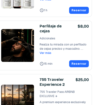
1 h
Reservar
Perfilaje de
$8,00
cejas
Adicionales
Realza tu mirada con un perfilado 
de cejas preciso y masculino. 
Utilizamos
Ver más
...
15 min
Reservar
755 Traveler
$25,00
Experience 2
755 Traveler Pass AIRBNB
EXCLUSIVE ✈️
A premium experience exclusively 