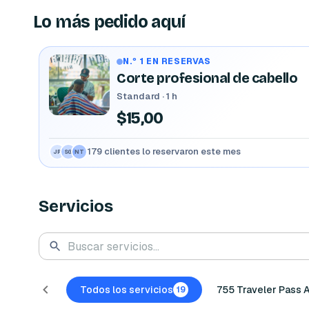
Lo más pedido aquí
N.º 1 EN RESERVAS
Corte profesional de cabello
Standard · 1 h
$15,00
179 clientes lo reservaron este mes
JP
SG
NT
Servicios
Todos los servicios
755 Traveler Pass 
19