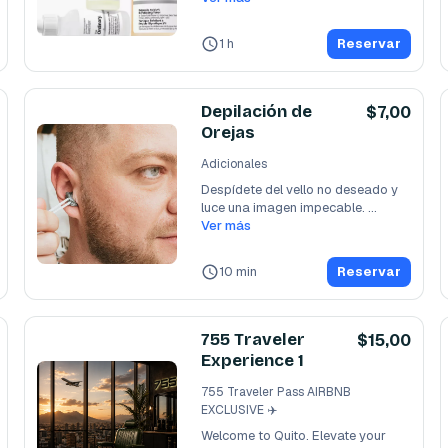
1 h
Reservar
Depilación de
$7,00
Orejas
Adicionales
Despídete del vello no deseado y 
luce una imagen impecable. 
Nuestro servicio de
Ver más
...
10 min
Reservar
755 Traveler
$15,00
Experience 1
755 Traveler Pass AIRBNB
EXCLUSIVE ✈️
Welcome to Quito. Elevate your 