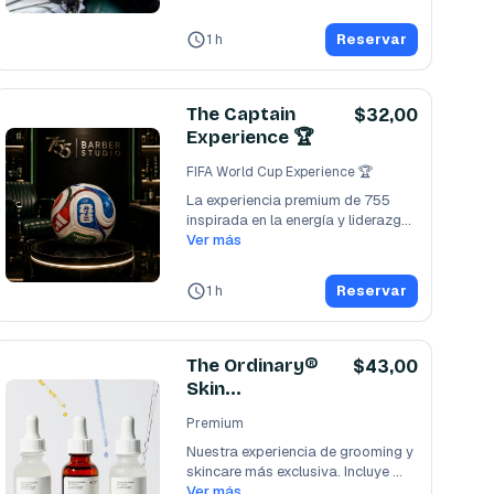
1 h
Reservar
The Captain
$32,00
Experience 🏆
FIFA World Cup Experience 🏆
La experiencia premium de 755 
inspirada en la energía y liderazgo 
del Mundial.
Ver más
...
1 h
Reservar
The Ordinary®
$43,00
Skin
Experience
Premium
con Barba.
Nuestra experiencia de grooming y 
skincare más exclusiva. Incluye 
asesoría de
Ver más
...