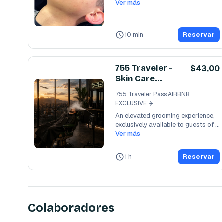
nuestro
Ver más
...
10 min
Reservar
755 Traveler -
$43,00
Skin Care
Experience
755 Traveler Pass AIRBNB
EXCLUSIVE ✈️
An elevated grooming experience, 
exclusively available to guests of 
our partner
Ver más
...
1 h
Reservar
Colaboradores