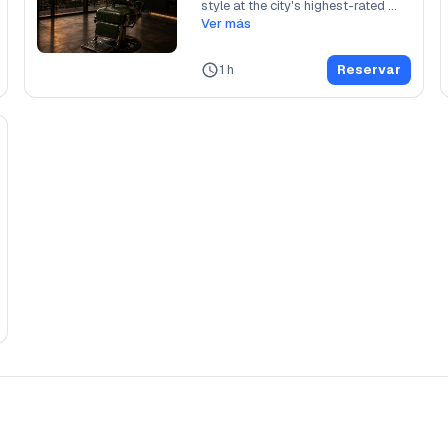
style at the city's highest-rated 
barber
Ver más
...
1 h
Reservar