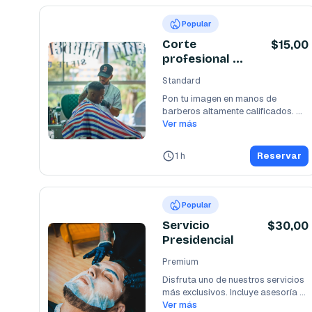
Popular
Corte
$15,00
profesional de
cabello
Standard
Pon tu imagen en manos de 
barberos altamente calificados. 
Disfruta de un corte
Ver más
...
1 h
Reservar
Popular
Servicio
$30,00
Presidencial
Premium
Disfruta uno de nuestros servicios 
más exclusivos. Incluye asesoría 
de imagen,
Ver más
...