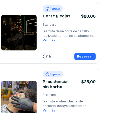
Popular
Corte y cejas
$20,00
Standard
Disfruta de un corte de cabello 
realizado por barberos altamente 
calificados,
Ver más
...
1 h
Reservar
Popular
Presidencial
$25,00
sin barba
Premium
Disfruta el ritual clásico de 
barberia; incluye asesoría de 
imagen, corte de
Ver más
...