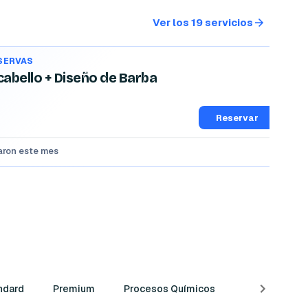
Ver los 19 servicios
ESERVAS
cabello + Diseño de Barba
Reservar
varon este mes
ndard
Premium
Procesos Químicos
Adicionales