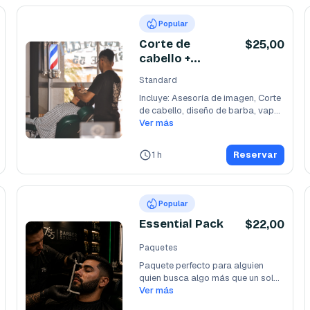
Popular
Corte de
$25,00
cabello +
Diseño de
Standard
Barba
Incluye: Asesoría de imagen, Corte 
de cabello, diseño de barba, vapor, 
toalla
Ver más
...
1 h
Reservar
Popular
Essential Pack
$22,00
Paquetes
Paquete perfecto para alguien 
quien busca algo más que un solo 
corte! Asesoría
Ver más
...