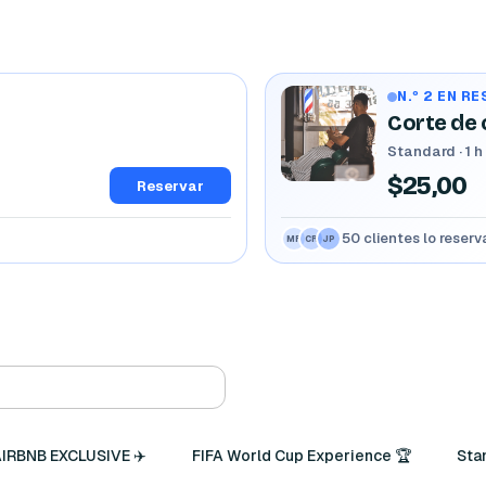
N.º 2 EN R
Corte de 
Standard · 1 h
$25,00
Reservar
50 clientes lo reser
MR
CR
JP
AIRBNB EXCLUSIVE ✈️
FIFA World Cup Experience 🏆
Sta