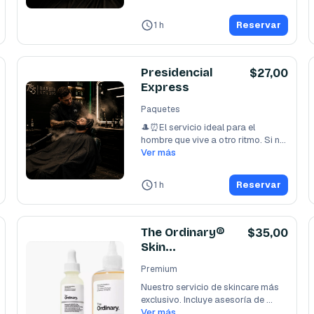
1 h
Reservar
Presidencial
$27,00
Express
Paquetes
🎩⏰El servicio ideal para el 
hombre que vive a otro ritmo. Si no 
tienes tiempo
Ver más
...
1 h
Reservar
The Ordinary®
$35,00
Skin
Experience Sin
Premium
Barba
Nuestro servicio de skincare más 
exclusivo. Incluye asesoría de 
imagen, corte
Ver más
...