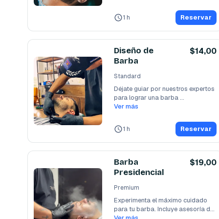
1 h
Reservar
Diseño de
$14,00
Barba
Standard
Déjate guiar por nuestros expertos 
para lograr una barba 
perfectamente
Ver más
...
1 h
Reservar
Barba
$19,00
Presidencial
Premium
Experimenta el máximo cuidado 
para tu barba. Incluye asesoría de 
imagen, diseño
Ver más
...