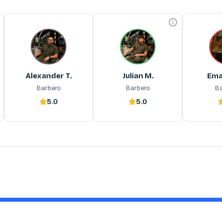
Alexander T.
Julian M.
Ema
Barbero
Barbero
Barbero especializado en 
tendencias modernas, cortes 
de precisión y asesoría de 
imagen personalizada. Lleva 
Alexander T.
Julian M.
Ema
tu estilo al siguiente nivel.
Barbero
Barbero
Ba
5.0
5.0
Reserva ahora
Reserva ahora
Reserva ah