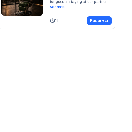
for guests staying at our partner 
hotels and
Ver más
...
1 h
Reservar