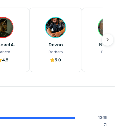
nuel A.
Devon
Nosty A.
Barbero
Barbero
Barbero
nuel A.
Devon
Nosty A.
rbero
Barbero
Barbero
4.5
5.0
4.9
ora
Reserva ahora
Reserva ahora
1369
71