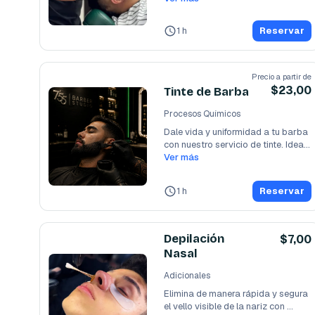
1 h
Reservar
Precio a partir de
$23,00
Tinte de Barba
Procesos Químicos
Dale vida y uniformidad a tu barba 
con nuestro servicio de tinte. Ideal 
para
Ver más
...
1 h
Reservar
Depilación
$7,00
Nasal
Adicionales
Elimina de manera rápida y segura 
el vello visible de la nariz con 