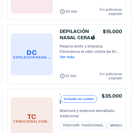
Sin profesional
30 min
asignado
DEPILACIÓN
$15.000
NASAL CERA🍯
Respira estilo y limpieza.

DC
Eliminamos el vello visible de forma 
segura, rápida
Ver más
...
DEPILACIÓN NASAL CERA🍯
Sin profesional
10 min
asignado
T
$35.000
Incluido en combo
R
A
Manicure y pedicure esmaltado 
D
TC
tradicional
I
TRADICIONAL COMPLETO
RE
PEDICURE SEMIPERMANENTE HOMBRE
PEDICURE TRADICIONAL
MANICURE TR
C