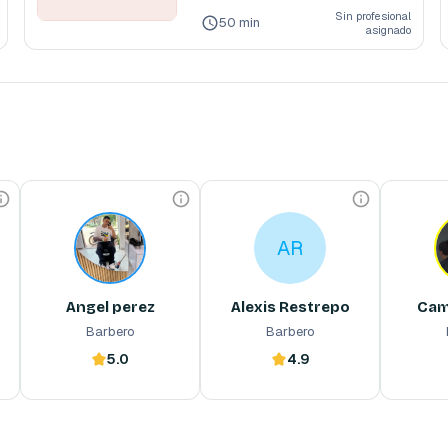
I
Sin profesional
O
50 min
asignado
N
A
L
C
O
M
P
L
Angel perez
Alexis Restrepo
Cami
E
AR
Barbero
Barbero
T
AR
O
o 
Barbero profesional 
Barbero profesional 
Angel perez
Alexis Restrepo
Cam
Barbero
Barbero
5.0
4.9
Reserva ahora
Reserva ahora
Reserva 