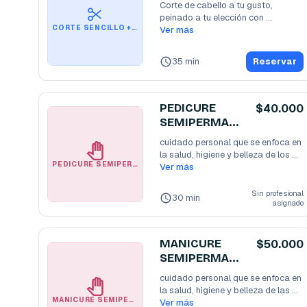
Corte de cabello a tu gusto, 
peinado a tu elección con 
CORTE SENCILLO + CEJAS💆🏻‍♂️
productos de la más alta
Ver más
...
35 min
Reservar
PEDICURE
$40.000
SEMIPERMANE
NTE HOMBRE
cuidado personal que se enfoca en 
la salud, higiene y belleza de los 
PEDICURE SEMIPERMANENTE HOMBRE
pies
Ver más
...
Sin profesional
30 min
asignado
MANICURE
$50.000
SEMIPERMANE
NTE DAMA💅
cuidado personal que se enfoca en 
la salud, higiene y belleza de las 
MANICURE SEMIPERMANENTE DAMA💅
manos
Ver más
...