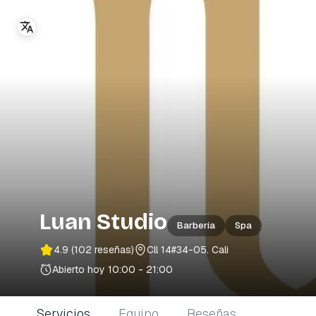
Luan Studio
Barbería
Spa
4.9
(102 reseñas)
Cll 14#34-05
. Cali
Abierto hoy
10:00 - 21:00
Servicios
Equipo
Reseñas