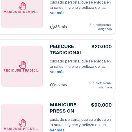
cuidado personal que se enfoca en 
la salud, higiene y belleza de las 
MANICURE SEMIPERMANETE HOMBRE
manos
Ver más
...
Sin profesional
35 min
asignado
PEDICURE
$20.000
TRADICIONAL
cuidado personal que se enfoca en 
la salud, higiene y belleza de las 
PEDICURE TRADICIONAL
manos
Ver más
...
Sin profesional
25 min
asignado
MANICURE
$90.000
PRESS ON
cuidado personal que se enfoca en 
la salud, higiene y belleza de las 
MANICURE PRESS ON
manos
Ver más
...