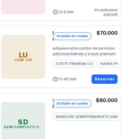
Sin profesional
1 h 5 min
asignado
L
$70.000
Incluido en combo
u
a
adquiere este combo de servicios 
n
LU
adicional bebida y snack premium
3
LUAN 333
CORTE PREMIUM 🧖🏻
BARBA PREMIUM🧔🏻‍♂️
3
3
1 h 40 min
Reservar
S
$80.000
Incluido en combo
E
M
MANICURE SEMIPERMANENTE DAMA💅
PED
I
SD
C
SEMI COMPLETO DAMA
ADICIONAL💅
O