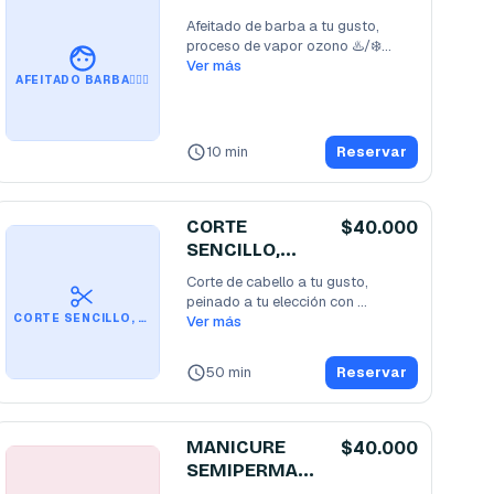
Afeitado de barba a tu gusto, 
proceso de vapor ozono ♨️/❄️

Preparación de piel
Ver más
...
AFEITADO BARBA🧔🏻‍♂️
10 min
Reservar
CORTE
$40.000
SENCILLO,
AFEITADO Y
Corte de cabello a tu gusto, 
CEJAS💆🏻‍♂️
peinado a tu elección con 
CORTE SENCILLO, AFEITADO Y CEJAS💆🏻‍♂️
productos de la más alta
Ver más
...
50 min
Reservar
MANICURE
$40.000
SEMIPERMANE
TE HOMBRE