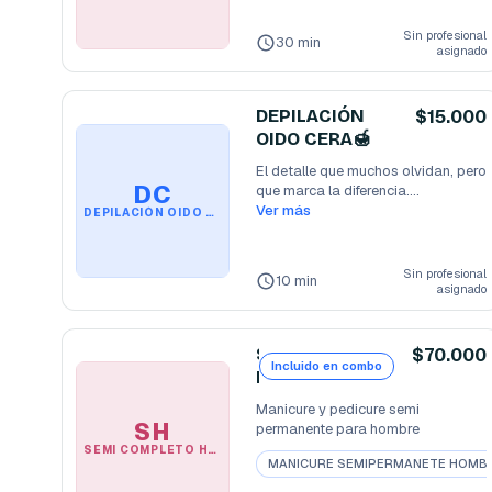
Sin profesional
30 min
asignado
DEPILACIÓN
$15.000
OIDO CERA🍯
El detalle que muchos olvidan, pero 
DC
que marca la diferencia.

Eliminamos el
Ver más
...
DEPILACIÓN OIDO CERA🍯
Sin profesional
10 min
asignado
S
$70.000
Incluido en combo
E
M
Manicure y pedicure semi 
I
SH
permanente para hombre
C
SEMI COMPLETO HOMBRE
MANICURE SEMIPERMANETE HOMB
O