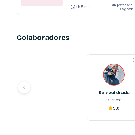
M
Sin profesional
P
1 h 5 min
asignado
L
E
T
O
Colaboradores
H
O
M
B
Samuel drada
R
Barbero
E
barber
Samuel drada
Barbero
5.0
Reserva ahora