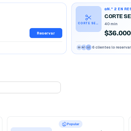
N.º 2 EN R
CORTE SEN
CORTE SENCILLO & AFEITADO💆🏻‍♂️
40 min
$36.000
Reservar
6 clientes lo reserva
SG
NT
LC
Popular