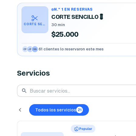
N.º 1 EN RESERVAS
CORTE SENCILLO💈
CORTE SENCILLO💈
30 min
$25.000
61 clientes lo reservaron este mes
CR
JP
SG
Servicios
Todos los servicios
21
Popular