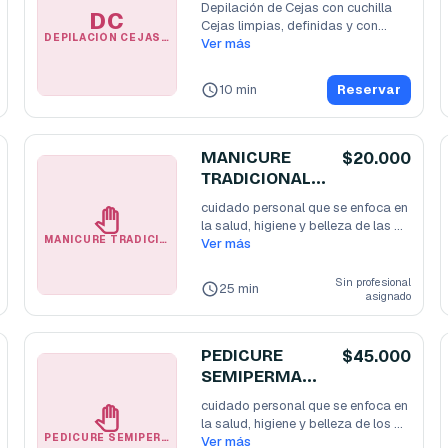
Depilación de Cejas con cuchilla 

DC
Cejas limpias, definidas y con
...
DEPILACIÓN CEJAS 🪞
Ver más
10 min
Reservar
MANICURE
$20.000
TRADICIONAL
💅
cuidado personal que se enfoca en 
la salud, higiene y belleza de las 
MANICURE TRADICIONAL💅
manos
Ver más
...
Sin profesional
25 min
asignado
PEDICURE
$45.000
SEMIPERMANE
NTE DAMA
cuidado personal que se enfoca en 
la salud, higiene y belleza de los 
PEDICURE SEMIPERMANENTE DAMA
pies
Ver más
...