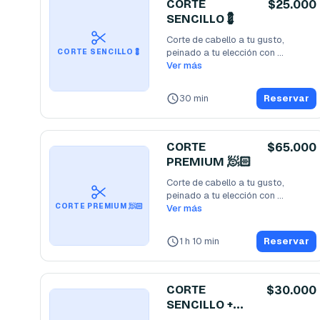
CORTE
$25.000
SENCILLO💈
Corte de cabello a tu gusto, 
peinado a tu elección con 
CORTE SENCILLO💈
productos de la más alta
Ver más
...
30 min
Reservar
CORTE
$65.000
PREMIUM 🧖🏻
Corte de cabello a tu gusto, 
peinado a tu elección con 
CORTE PREMIUM 🧖🏻
productos de alta
Ver más
...
1 h 10 min
Reservar
CORTE
$30.000
SENCILLO +
CEJAS💆🏻‍♂️