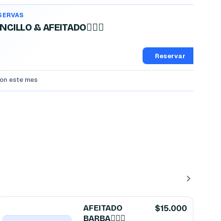
ESERVAS
CILLO & AFEITADO💆🏻‍♂️
Reservar
ron este mes
AFEITADO
$15.000
BARBA🧔🏻‍♂️