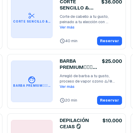
CORTE
$36.000
SENCILLO &
AFEITADO💆🏻‍♂️
Corte de cabello a tu gusto, 
peinado a tu elección con 
CORTE SENCILLO & AFEITADO💆🏻‍♂️
productos de la más alta
Ver más
...
40 min
Reservar
BARBA
$25.000
PREMIUM🧔🏻‍♂️
💎
Arregló de barba a tu gusto, 
proceso de vapor ozono ♨️/❄️

BARBA PREMIUM🧔🏻‍♂️💎
Preparación de piel
Ver más
...
20 min
Reservar
DEPILACIÓN
$10.000
CEJAS 🪞