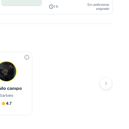
M
Sin profesional
P
1 h
asignado
L
E
T
O
D
A
M
A
lo campo
Barbero
barbero profesional 
ilo campo
Barbero
4.7
ahora